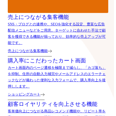
売上につながる集客機能
SNS・ブログとの連携や、SEOを強化する設定、豊富な広告
配信メニューなどをご用意。ターゲットに合わせた手法で顧
客を獲得できる機能が揃っており、効率的な売上アップが可
能です。
売上につながる集客機能
購入率にこだわったカート画面
カート画面内のページ遷移を極限まで減らし、「カゴ落ち」
を抑制。住所の自動入力補完やメールアドレスのエラーチェ
ックなどが備わった便利な入力フォームで、購入率向上を後
押しします。
ショッピングカート
顧客ロイヤリティを向上させる機能
客単価向上につながる商品レコメンド機能や、リピート率を