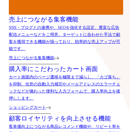
売上につながる集客機能
SNS・ブログとの連携や、SEOを強化する設定、豊富な広告
配信メニューなどをご用意。ターゲットに合わせた手法で顧
客を獲得できる機能が揃っており、効率的な売上アップが可
能です。
売上につながる集客機能
購入率にこだわったカート画面
カート画面内のページ遷移を極限まで減らし、「カゴ落ち」
を抑制。住所の自動入力補完やメールアドレスのエラーチェ
ックなどが備わった便利な入力フォームで、購入率向上を後
押しします。
ショッピングカート
顧客ロイヤリティを向上させる機能
客単価向上につながる商品レコメンド機能や、リピート率を