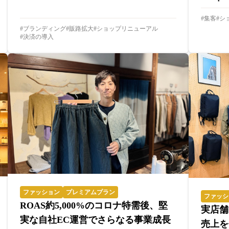
集客
シ
ブランディング
販路拡大
ショップリニューアル
決済の導入
ファッション
プレミアムプラン
ファッシ
ROAS約5,000%のコロナ特需後、堅
実店舗
実な自社EC運営でさらなる事業成長
売上を