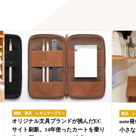
雑貨・家具
レギュラープラン
食品
レ
オリジナル文具ブランドが挑んだEC
not
サイト刷新。14年使ったカートを乗り
小さな