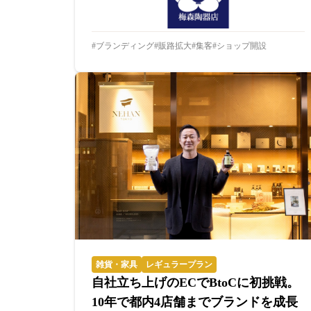
ブランディング
販路拡大
集客
ショップ開設
雑貨・家具
レギュラープラン
自社立ち上げのECでBtoCに初挑戦。
10年で都内4店舗までブランドを成長