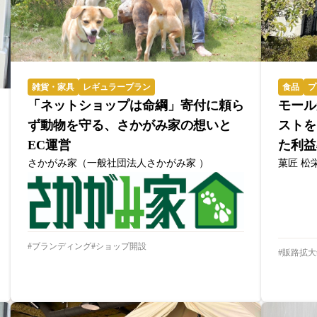
雑貨・家具
レギュラープラン
食品
プ
「ネットショップは命綱」寄付に頼ら
モール
ず動物を守る、さかがみ家の想いと
ストを
EC運営
た利益
さかがみ家（一般社団法人さかがみ家 ）
菓匠 松
ブランディング
ショップ開設
販路拡大