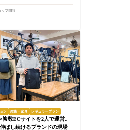
ョップ開設
ョン
雑貨・家具
レギュラープラン
×複数ECサイトを2人で運営。
伸ばし続けるブランドの現場