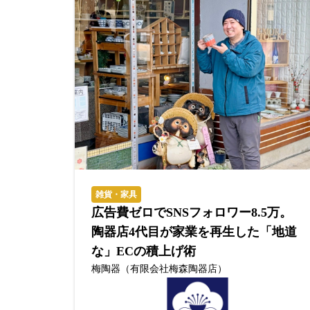
雑貨・家具
広告費ゼロでSNSフォロワー8.5万。
陶器店4代目が家業を再生した「地道
な」ECの積上げ術
梅陶器（有限会社梅森陶器店）