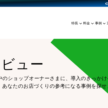
dPress導入
雑貨販売
サービスを見る
運営ノウハウを見る
ンを見る
プランを比較する
EC（海外販売）
を見る
事例資料をみる
イン制作代行
イベント・セミナー
ミアム
料金シミュレーション
特長
料金
事例
ンディングの強化
インタビュー
食品
代行
コミュニティイベントCart
ジ
他社サービスとの比較
ざまな販売方法
ップ事例
ファッション
・API連携代行
よむよむカラーミー
ュラー
につながる集客
雑貨
YouTubeチャンネル
ッピングカート
タビュー
ロイヤリティを向上
イルアプリ
店舗との連携
中のショップオーナーさまに、導入のきっかけ
、あなたのお店づくりの参考になる事例を探せ