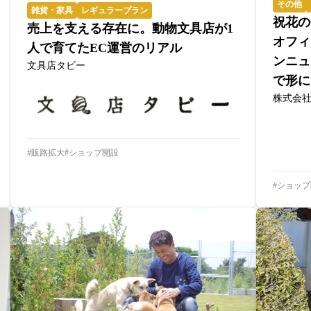
その他
雑貨・家具
レギュラープラン
祝花の
売上を支える存在に。動物文具店が1
オフィ
人で育てたEC運営のリアル
ンニュ
文具店タビー
で形に
株式会社
販路拡大
ショップ開設
ショップ