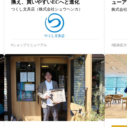
換え、買いやすいECへと進化
ューア
つくし文具店（株式会社シュウヘンカ）
株式会
ショップリニューアル
販路拡大