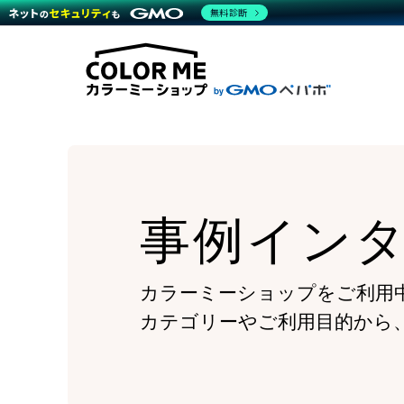
商材一覧を見る
無料診断
Wor
代行
運営サポート
機能一覧を見る
プラ
越境
料金
事例
デザ
事例
サポート一覧を見る
プレ
ブラ
事例
設定
プラン・料金一覧を見る
ラー
お役立ち資料を見る
さま
ショ
開発
レギ
売上
ショ
事例イン
顧客
モバ
複数
カラーミーショップをご利用
カテゴリーやご利用目的から