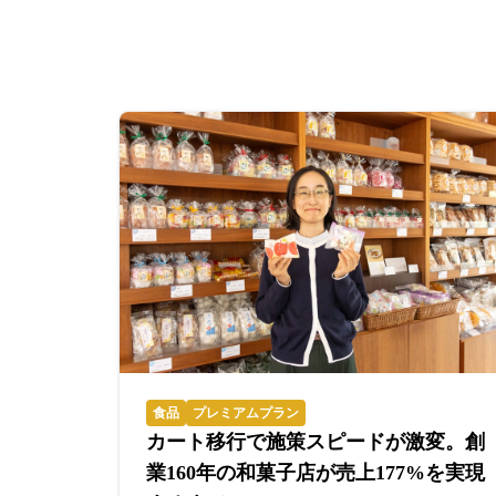
食品
プレミアムプラン
カート移行で施策スピードが激変。創
業160年の和菓子店が売上177%を実現