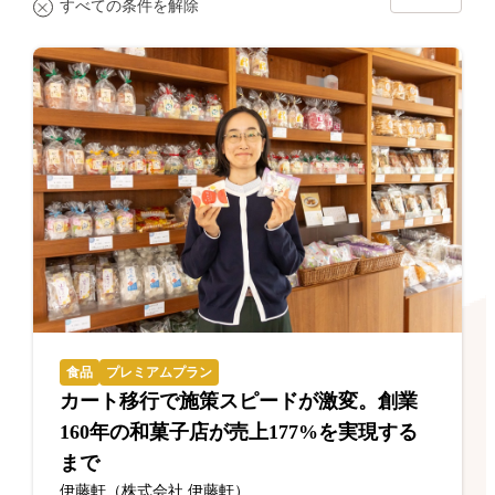
すべての条件を解除
食品
プレミアムプラン
カート移行で施策スピードが激変。創業
160年の和菓子店が売上177%を実現する
まで
伊藤軒（株式会社 伊藤軒）