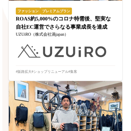
ファッション
プレミアムプラン
ROAS約5,000%のコロナ特需後、堅実な
自社EC運営でさらなる事業成長を達成
UZUiRO（株式会社渦japan）
販路拡大
ショップリニューアル
集客