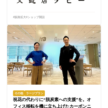
販路拡大
ショップ開設
その他
ラージプラン
祝花の代わりに“脱炭素への支援”を。オ
フィス移転を機に立ち上げたカーボンニ