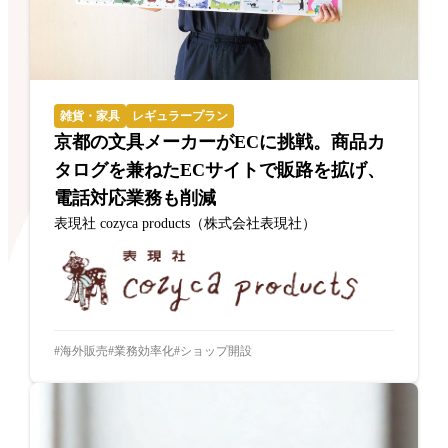
雑貨・家具
レギュラープラン
京都の文具メーカーがECに挑戦。商品カ
タログを兼ねたECサイトで販路を拡げ、
電話対応業務も削減
表現社 cozyca products（株式会社表現社）
海外販売
業務効率化
ショップ開設