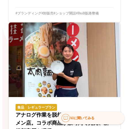
ブランディング
卸販売
ショップ開設
BtoB販路整備
食品
レギュラープラン
アナログ作業を脱却した創業70年のラー
AIに聞いてみる
メン店。コラボ商品が数時間で完売、新