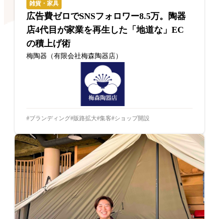
雑貨・家具
広告費ゼロでSNSフォロワー8.5万。陶器
店4代目が家業を再生した「地道な」EC
の積上げ術
梅陶器（有限会社梅森陶器店）
ブランディング
販路拡大
集客
ショップ開設