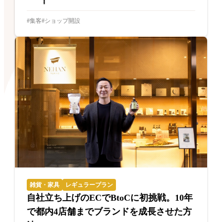
集客
ショップ開設
雑貨・家具
レギュラープラン
自社立ち上げのECでBtoCに初挑戦。10年
で都内4店舗までブランドを成長させた方