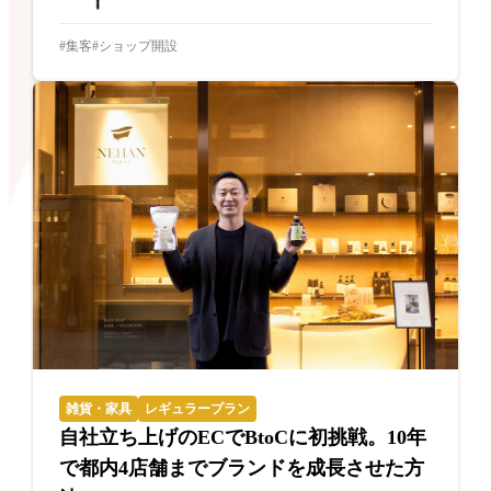
集客
ショップ開設
雑貨・家具
レギュラープラン
自社立ち上げのECでBtoCに初挑戦。10年
で都内4店舗までブランドを成長させた方