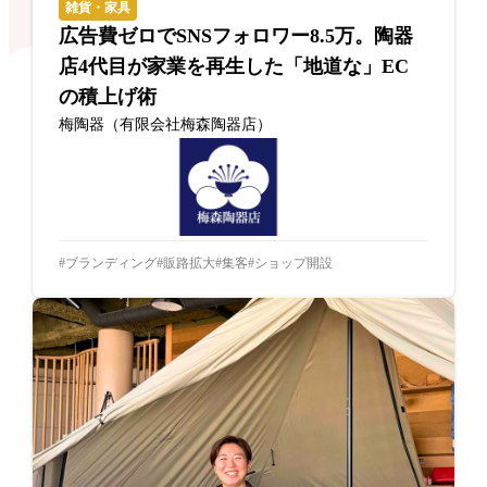
雑貨・家具
広告費ゼロでSNSフォロワー8.5万。陶器
店4代目が家業を再生した「地道な」EC
の積上げ術
梅陶器（有限会社梅森陶器店）
ブランディング
販路拡大
集客
ショップ開設