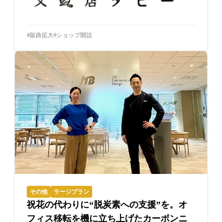
販路拡大
ショップ開設
その他
ラージプラン
祝花の代わりに“脱炭素への支援”を。オ
フィス移転を機に立ち上げたカーボンニ