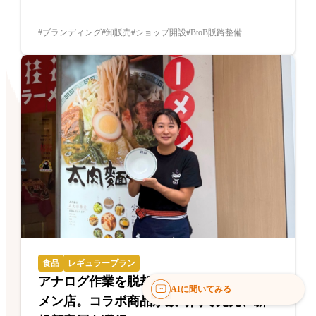
ブランディング
卸販売
ショップ開設
BtoB販路整備
食品
レギュラープラン
アナログ作業を脱却した創業70年のラー
AIに聞いてみる
メン店。コラボ商品が数時間で完売、新