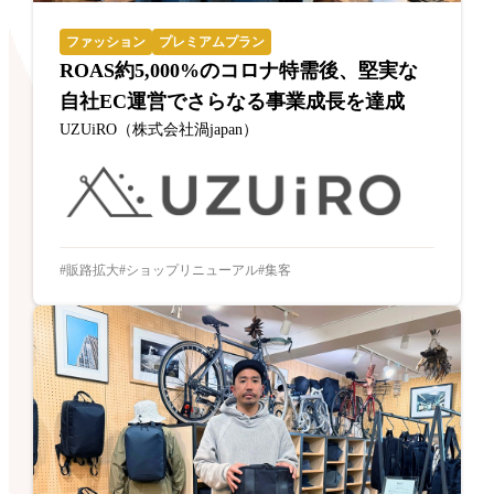
ファッション
プレミアムプラン
ROAS約5,000%のコロナ特需後、堅実な
自社EC運営でさらなる事業成長を達成
UZUiRO（株式会社渦japan）
販路拡大
ショップリニューアル
集客