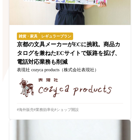
雑貨・家具
レギュラープラン
京都の文具メーカーがECに挑戦。商品カ
タログを兼ねたECサイトで販路を拡げ、
電話対応業務も削減
表現社 cozyca products（株式会社表現社）
海外販売
業務効率化
ショップ開設