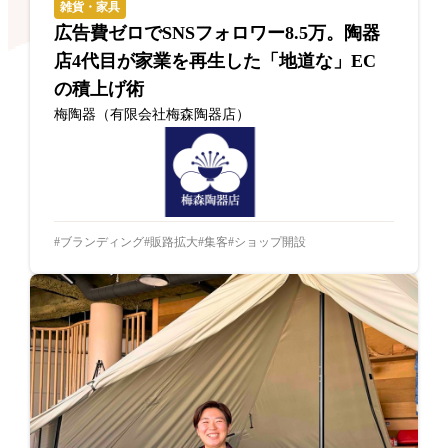
雑貨・家具
広告費ゼロでSNSフォロワー8.5万。陶器
店4代目が家業を再生した「地道な」EC
の積上げ術
梅陶器（有限会社梅森陶器店）
ブランディング
販路拡大
集客
ショップ開設