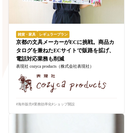
雑貨・家具
レギュラープラン
京都の文具メーカーがECに挑戦。商品カ
タログを兼ねたECサイトで販路を拡げ、
電話対応業務も削減
表現社 cozyca products（株式会社表現社）
海外販売
業務効率化
ショップ開設