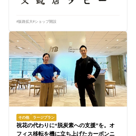
販路拡大
ショップ開設
その他
ラージプラン
祝花の代わりに“脱炭素への支援”を。オ
フィス移転を機に立ち上げたカーボンニ