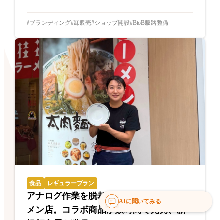
ブランディング
卸販売
ショップ開設
BtoB販路整備
食品
レギュラープラン
アナログ作業を脱却した創業70年のラー
AIに聞いてみる
メン店。コラボ商品が数時間で完売、新