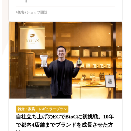
集客
ショップ開設
雑貨・家具
レギュラープラン
自社立ち上げのECでBtoCに初挑戦。10年
で都内4店舗までブランドを成長させた方