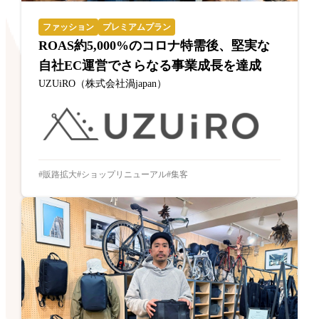
ファッション
プレミアムプラン
ROAS約5,000%のコロナ特需後、堅実な
自社EC運営でさらなる事業成長を達成
UZUiRO（株式会社渦japan）
販路拡大
ショップリニューアル
集客