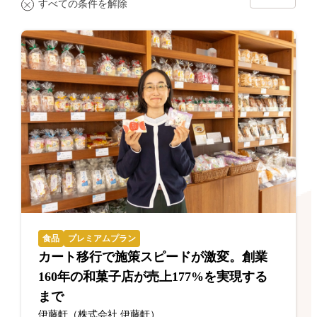
すべての条件を解除
食品
プレミアムプラン
カート移行で施策スピードが激変。創業
160年の和菓子店が売上177%を実現する
まで
伊藤軒（株式会社 伊藤軒）