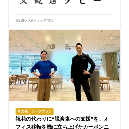
販路拡大
ショップ開設
その他
ラージプラン
祝花の代わりに“脱炭素への支援”を。オ
フィス移転を機に立ち上げたカーボンニ