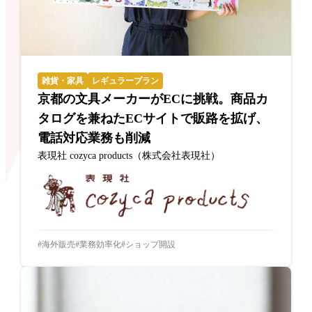
雑貨・家具
レギュラープラン
京都の文具メーカーがECに挑戦。商品カ
タログを兼ねたECサイトで販路を拡げ、
電話対応業務も削減
表現社 cozyca products（株式会社表現社）
海外販売
業務効率化
ショップ開設