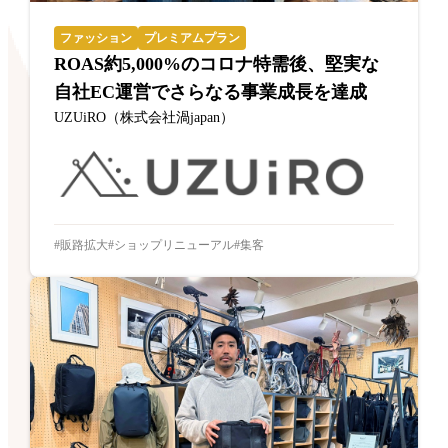
ファッション
プレミアムプラン
ROAS約5,000%のコロナ特需後、堅実な
自社EC運営でさらなる事業成長を達成
UZUiRO（株式会社渦japan）
販路拡大
ショップリニューアル
集客