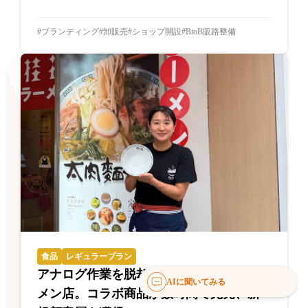
ブランディング
卸販売
ショップ開設
BtoB販路整備
食品
レギュラープラン
アナログ作業を脱却した創業70年のラー
AIに聞いてみる
メン店。コラボ商品が数時間で完売、新