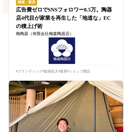
雑貨・家具
広告費ゼロでSNSフォロワー8.5万。陶器
店4代目が家業を再生した「地道な」EC
の積上げ術
梅陶器（有限会社梅森陶器店）
ブランディング
販路拡大
集客
ショップ開設