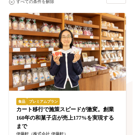
すべての条件を解除
食品
プレミアムプラン
カート移行で施策スピードが激変。創業
160年の和菓子店が売上177%を実現する
まで
伊藤軒（株式会社 伊藤軒）