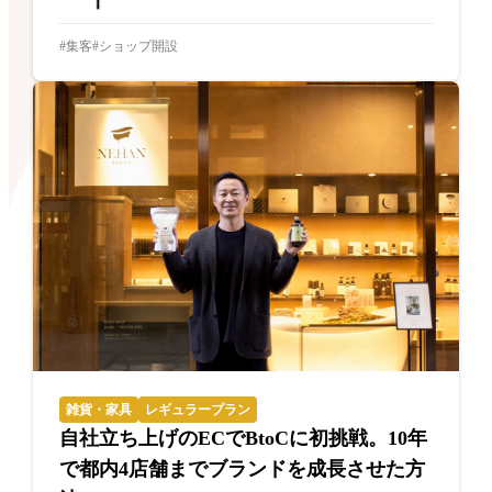
集客
ショップ開設
雑貨・家具
レギュラープラン
自社立ち上げのECでBtoCに初挑戦。10年
で都内4店舗までブランドを成長させた方