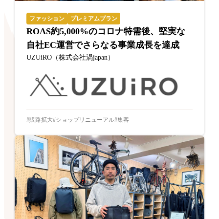
ファッション
プレミアムプラン
ROAS約5,000%のコロナ特需後、堅実な
自社EC運営でさらなる事業成長を達成
UZUiRO（株式会社渦japan）
販路拡大
ショップリニューアル
集客