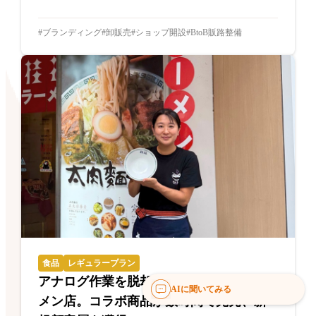
ブランディング
卸販売
ショップ開設
BtoB販路整備
食品
レギュラープラン
アナログ作業を脱却した創業70年のラー
AIに聞いてみる
メン店。コラボ商品が数時間で完売、新