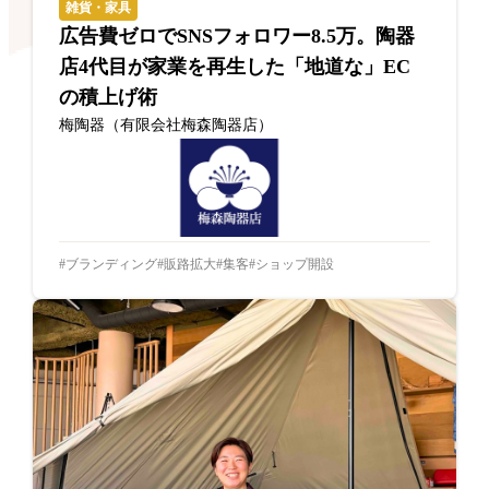
雑貨・家具
広告費ゼロでSNSフォロワー8.5万。陶器
店4代目が家業を再生した「地道な」EC
の積上げ術
梅陶器（有限会社梅森陶器店）
ブランディング
販路拡大
集客
ショップ開設