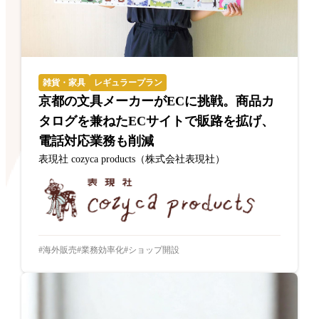
雑貨・家具
レギュラープラン
京都の文具メーカーがECに挑戦。商品カ
タログを兼ねたECサイトで販路を拡げ、
電話対応業務も削減
表現社 cozyca products（株式会社表現社）
海外販売
業務効率化
ショップ開設