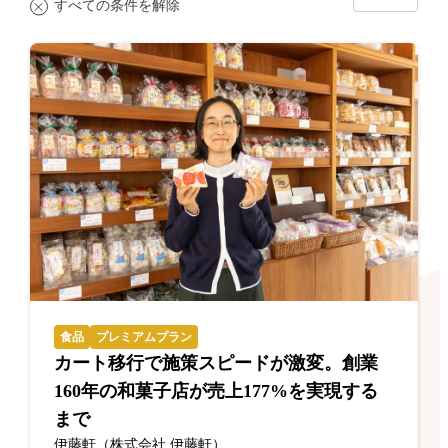
すべての条件を解除
食品
プレミアムプラン
カート移行で施策スピードが激変。創業
160年の和菓子店が売上177%を実現する
まで
伊藤軒（株式会社 伊藤軒）