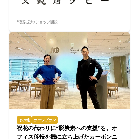
販路拡大
ショップ開設
その他
ラージプラン
祝花の代わりに“脱炭素への支援”を。オ
フィス移転を機に立ち上げたカーボンニ