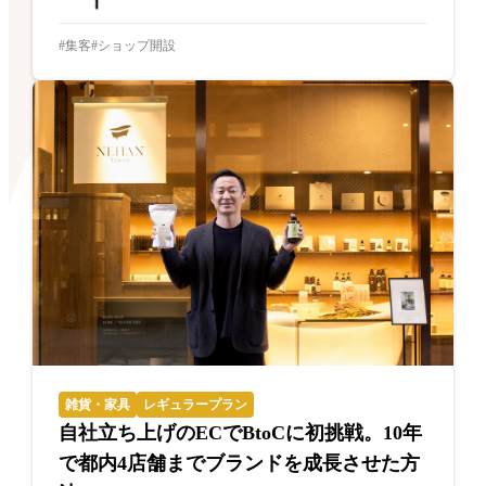
集客
ショップ開設
雑貨・家具
レギュラープラン
自社立ち上げのECでBtoCに初挑戦。10年
で都内4店舗までブランドを成長させた方