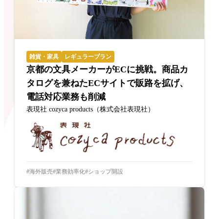
雑貨・家具
レギュラープラン
京都の文具メーカーがECに挑戦。商品カ
タログを兼ねたECサイトで販路を拡げ、
電話対応業務も削減
表現社 cozyca products（株式会社表現社）
海外販売
業務効率化
ショップ開設