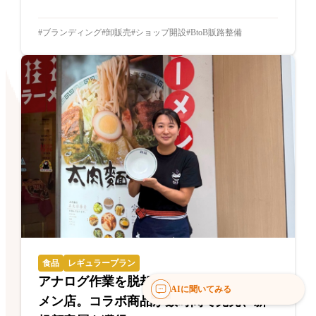
ブランディング
卸販売
ショップ開設
BtoB販路整備
食品
レギュラープラン
アナログ作業を脱却した創業70年のラー
AIに聞いてみる
メン店。コラボ商品が数時間で完売、新