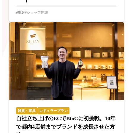
集客
ショップ開設
雑貨・家具
レギュラープラン
自社立ち上げのECでBtoCに初挑戦。10年
で都内4店舗までブランドを成長させた方