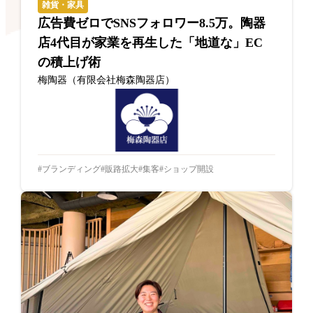
雑貨・家具
広告費ゼロでSNSフォロワー8.5万。陶器
店4代目が家業を再生した「地道な」EC
の積上げ術
梅陶器（有限会社梅森陶器店）
ブランディング
販路拡大
集客
ショップ開設