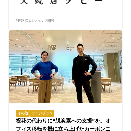
販路拡大
ショップ開設
その他
ラージプラン
祝花の代わりに“脱炭素への支援”を。オ
フィス移転を機に立ち上げたカーボンニ