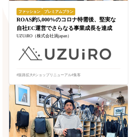
ファッション
プレミアムプラン
ROAS約5,000%のコロナ特需後、堅実な
自社EC運営でさらなる事業成長を達成
UZUiRO（株式会社渦japan）
販路拡大
ショップリニューアル
集客