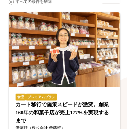
すべての条件を解除
食品
プレミアムプラン
カート移行で施策スピードが激変。創業
160年の和菓子店が売上177%を実現する
まで
伊藤軒（株式会社 伊藤軒）