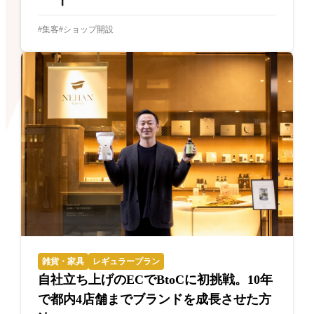
集客
ショップ開設
雑貨・家具
レギュラープラン
自社立ち上げのECでBtoCに初挑戦。10年
で都内4店舗までブランドを成長させた方