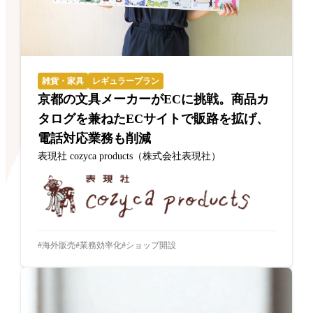
雑貨・家具
レギュラープラン
京都の文具メーカーがECに挑戦。商品カ
タログを兼ねたECサイトで販路を拡げ、
電話対応業務も削減
表現社 cozyca products（株式会社表現社）
海外販売
業務効率化
ショップ開設