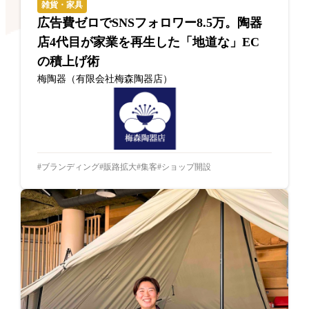
雑貨・家具
広告費ゼロでSNSフォロワー8.5万。陶器
店4代目が家業を再生した「地道な」EC
の積上げ術
梅陶器（有限会社梅森陶器店）
ブランディング
販路拡大
集客
ショップ開設