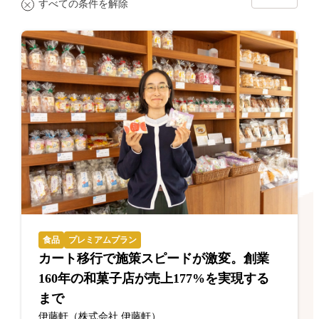
すべての条件を解除
食品
プレミアムプラン
カート移行で施策スピードが激変。創業
160年の和菓子店が売上177%を実現する
まで
伊藤軒（株式会社 伊藤軒）