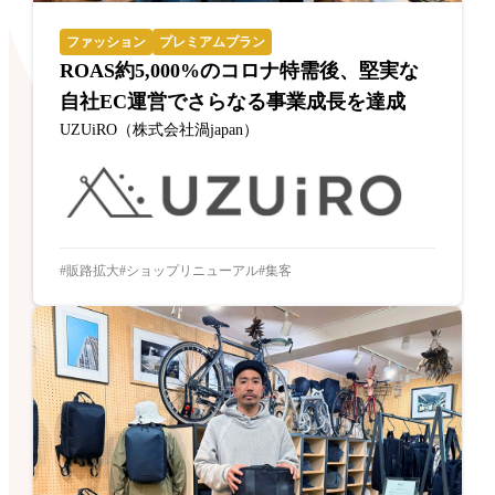
ファッション
プレミアムプラン
ROAS約5,000%のコロナ特需後、堅実な
自社EC運営でさらなる事業成長を達成
UZUiRO（株式会社渦japan）
販路拡大
ショップリニューアル
集客