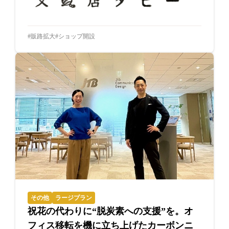
販路拡大
ショップ開設
その他
ラージプラン
祝花の代わりに“脱炭素への支援”を。オ
フィス移転を機に立ち上げたカーボンニ