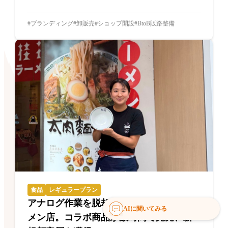
ブランディング
卸販売
ショップ開設
BtoB販路整備
食品
レギュラープラン
アナログ作業を脱却した創業70年のラー
AIに聞いてみる
メン店。コラボ商品が数時間で完売、新