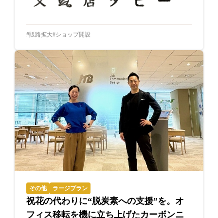
販路拡大
ショップ開設
その他
ラージプラン
祝花の代わりに“脱炭素への支援”を。オ
フィス移転を機に立ち上げたカーボンニ