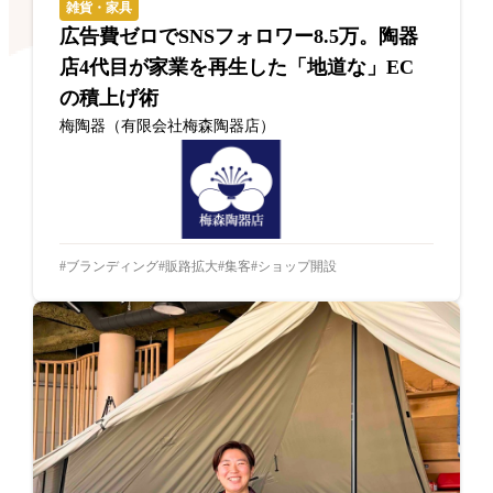
雑貨・家具
広告費ゼロでSNSフォロワー8.5万。陶器
店4代目が家業を再生した「地道な」EC
の積上げ術
梅陶器（有限会社梅森陶器店）
ブランディング
販路拡大
集客
ショップ開設