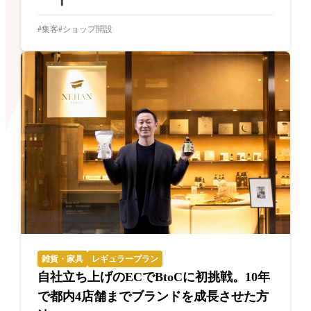
集客
ショップ開設
雑貨・家具
レギュラープラン
自社立ち上げのECでBtoCに初挑戦。10年
で都内4店舗までブランドを成長させた方