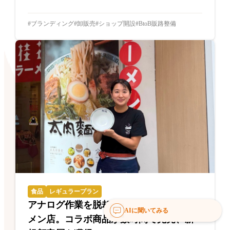
ブランディング
卸販売
ショップ開設
BtoB販路整備
食品
レギュラープラン
アナログ作業を脱却した創業70年のラー
AIに聞いてみる
メン店。コラボ商品が数時間で完売、新