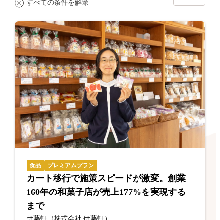
すべての条件を解除
食品
プレミアムプラン
カート移行で施策スピードが激変。創業
160年の和菓子店が売上177%を実現する
まで
伊藤軒（株式会社 伊藤軒）