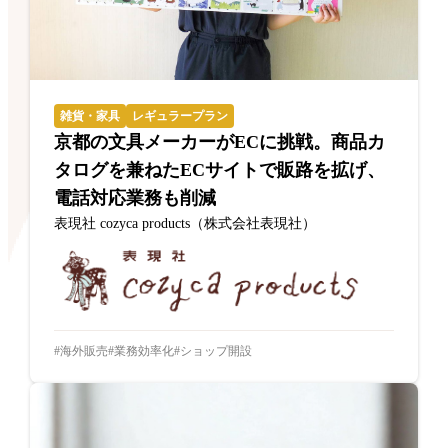
雑貨・家具
レギュラープラン
京都の文具メーカーがECに挑戦。商品カ
タログを兼ねたECサイトで販路を拡げ、
電話対応業務も削減
表現社 cozyca products（株式会社表現社）
海外販売
業務効率化
ショップ開設