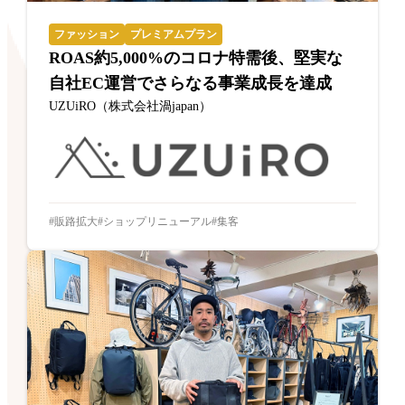
ファッション
プレミアムプラン
ROAS約5,000%のコロナ特需後、堅実な
自社EC運営でさらなる事業成長を達成
UZUiRO（株式会社渦japan）
販路拡大
ショップリニューアル
集客