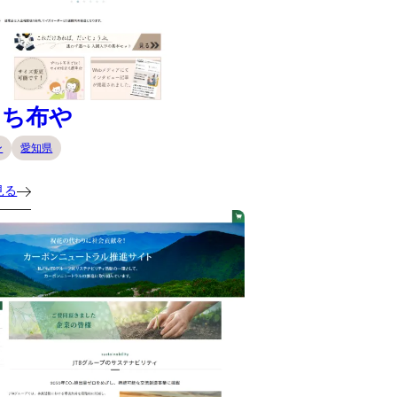
にち布や
ン
愛知県
見る