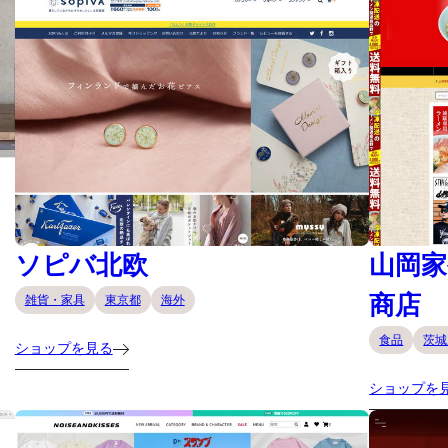
ソピバ北欧
山岡家
商店
雑貨・家具
東京都
海外
食品
茨城
ショップを見る
ショップを