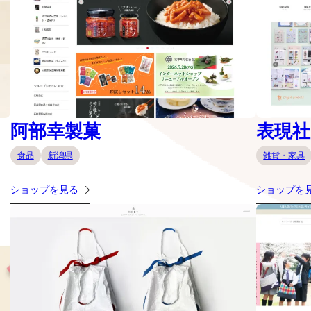
阿部幸製菓
表現社 c
食品
新潟県
雑貨・家具
ショップを見る
ショップを