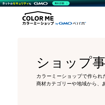
商材一覧を見る
無料診断
Wor
代行
運営サポート
機能一覧を見る
プラ
越境
料金
事例
デザ
事例
サポート一覧を見る
プレ
ブラ
事例
設定
プラン・料金一覧を見る
ラー
お役立ち資料を見る
さま
ショ
開発
レギ
売上
ショ
ショップ
顧客
モバ
複数
カラーミーショップで作られ
商材カテゴリーや地域から、