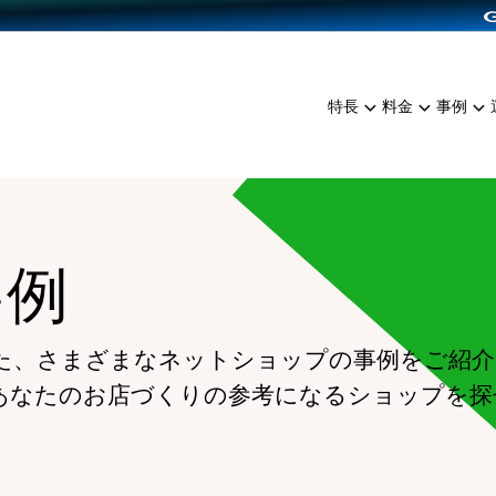
dPress導入
雑貨販売
サービスを見る
運営ノウハウを見る
ンを見る
プランを比較する
EC（海外販売）
を見る
事例資料をみる
イン制作代行
イベント・セミナー
ミアム
料金シミュレーション
特長
料金
事例
ンディングの強化
インタビュー
食品
代行
コミュニティイベントCart
ジ
他社サービスとの比較
ざまな販売方法
ップ事例
ファッション
・API連携代行
よむよむカラーミー
ュラー
につながる集客
雑貨
YouTubeチャンネル
ッピングカート
事例
ロイヤリティを向上
イルアプリ
店舗との連携
た、さまざまなネットショップの事例をご紹介
あなたのお店づくりの参考になるショップを探