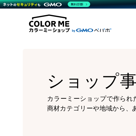
商材一覧を見る
無料診断
Wor
代行
運営サポート
機能一覧を見る
プラ
越境
料金
事例
デザ
事例
サポート一覧を見る
プレ
ブラ
事例
設定
プラン・料金一覧を見る
ラー
お役立ち資料を見る
さま
ショ
開発
レギ
売上
ショ
ショップ
顧客
モバ
複数
カラーミーショップで作られ
商材カテゴリーや地域から、