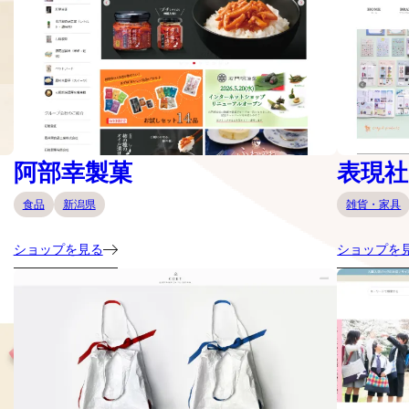
阿部幸製菓
表現社 c
食品
新潟県
雑貨・家具
ショップを見る
ショップを