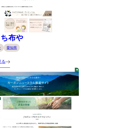
にち布や
ン
愛知県
見る