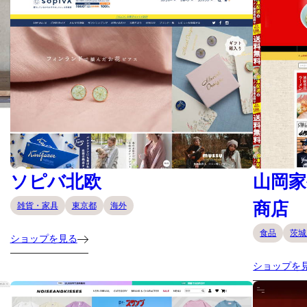
ソピバ北欧
山岡家
商店
雑貨・家具
東京都
海外
食品
茨城
ショップを見る
ショップを