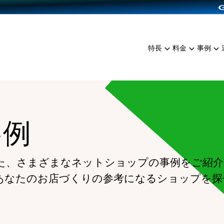
dPress導入
雑貨販売
サービスを見る
運営ノウハウを見る
ンを見る
プランを比較する
EC（海外販売）
を見る
事例資料をみる
イン制作代行
イベント・セミナー
ミアム
料金シミュレーション
特長
料金
事例
ンディングの強化
インタビュー
食品
代行
コミュニティイベントCart
ジ
他社サービスとの比較
ざまな販売方法
ップ事例
ファッション
・API連携代行
よむよむカラーミー
ュラー
につながる集客
雑貨
YouTubeチャンネル
ッピングカート
事例
ロイヤリティを向上
イルアプリ
店舗との連携
た、さまざまなネットショップの事例をご紹介
あなたのお店づくりの参考になるショップを探