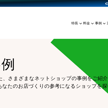
dPress導入
雑貨販売
サービスを見る
運営ノウハウを見る
ンを見る
プランを比較する
EC（海外販売）
を見る
事例資料をみる
イン制作代行
イベント・セミナー
ミアム
料金シミュレーション
特長
料金
事例
ンディングの強化
インタビュー
食品
代行
コミュニティイベントCart
ジ
他社サービスとの比較
ざまな販売方法
ップ事例
ファッション
・API連携代行
よむよむカラーミー
ュラー
につながる集客
雑貨
YouTubeチャンネル
ッピングカート
事例
ロイヤリティを向上
イルアプリ
店舗との連携
た、さまざまなネットショップの事例をご紹介
あなたのお店づくりの参考になるショップを探