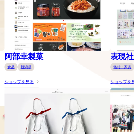
阿部幸製菓
表現社 c
食品
新潟県
雑貨・家具
ショップを見る
ショップを