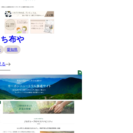
にち布や
ン
愛知県
見る