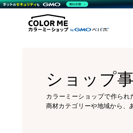
商材一覧を見る
無料診断
Wor
代行
運営サポート
機能一覧を見る
プラ
越境
料金
事例
デザ
事例
サポート一覧を見る
プレ
ブラ
事例
設定
プラン・料金一覧を見る
ラー
お役立ち資料を見る
さま
ショ
開発
レギ
売上
ショ
ショップ
顧客
モバ
複数
カラーミーショップで作られ
商材カテゴリーや地域から、