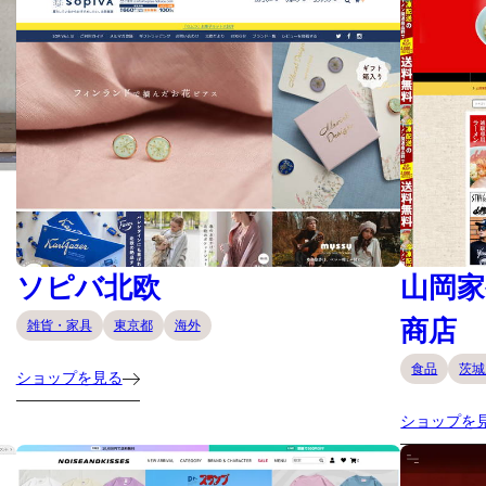
ソピバ北欧
山岡家
商店
雑貨・家具
東京都
海外
食品
茨城
ショップを見る
ショップを