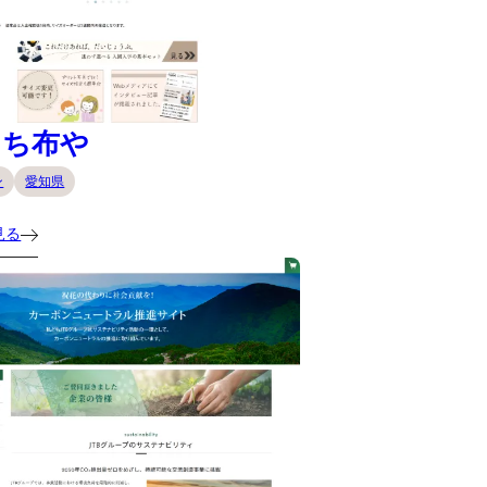
にち布や
ン
愛知県
見る