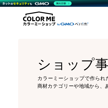
商材一覧を見る
無料診断
Wor
代行
運営サポート
機能一覧を見る
プラ
越境
料金
事例
デザ
事例
サポート一覧を見る
プレ
ブラ
事例
設定
プラン・料金一覧を見る
ラー
お役立ち資料を見る
さま
ショ
開発
レギ
売上
ショ
ショップ
顧客
モバ
複数
カラーミーショップで作られ
商材カテゴリーや地域から、