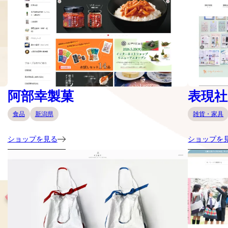
阿部幸製菓
表現社 c
食品
新潟県
雑貨・家具
ショップを見る
ショップを