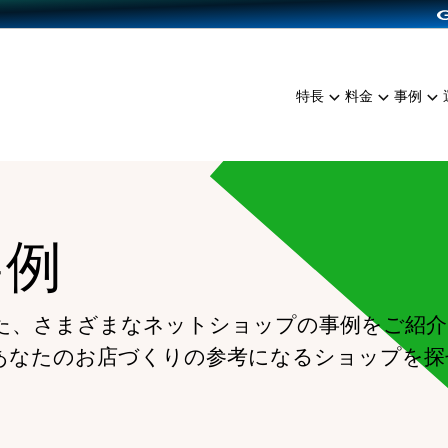
dPress導入
雑貨販売
サービスを見る
運営ノウハウを見る
ンを見る
プランを比較する
EC（海外販売）
を見る
事例資料をみる
イン制作代行
イベント・セミナー
ミアム
料金シミュレーション
特長
料金
事例
ンディングの強化
インタビュー
食品
代行
コミュニティイベントCart
ジ
他社サービスとの比較
ざまな販売方法
ップ事例
ファッション
・API連携代行
よむよむカラーミー
ュラー
につながる集客
雑貨
YouTubeチャンネル
ッピングカート
事例
ロイヤリティを向上
イルアプリ
店舗との連携
た、さまざまなネットショップの事例をご紹介
あなたのお店づくりの参考になるショップを探