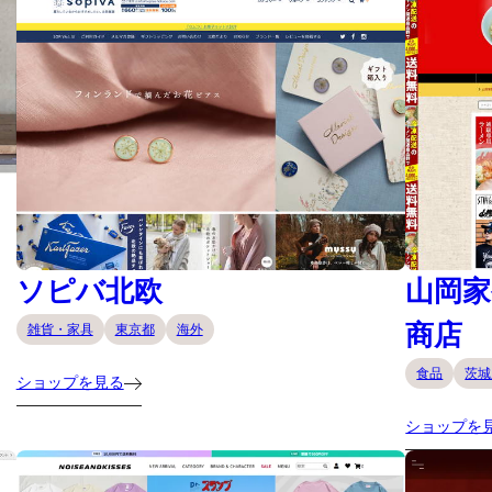
ソピバ北欧
山岡家
商店
雑貨・家具
東京都
海外
食品
茨城
ショップを見る
ショップを