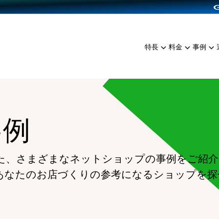
dPress導入
雑貨販売
サービスを見る
運営ノウハウを見る
ンを見る
プランを比較する
EC（海外販売）
を見る
事例資料をみる
イン制作代行
イベント・セミナー
ミアム
料金シミュレーション
特長
料金
事例
ンディングの強化
インタビュー
食品
代行
コミュニティイベントCart
ジ
他社サービスとの比較
ざまな販売方法
ップ事例
ファッション
・API連携代行
よむよむカラーミー
ュラー
につながる集客
雑貨
YouTubeチャンネル
ッピングカート
事例
ロイヤリティを向上
イルアプリ
店舗との連携
た、さまざまなネットショップの事例をご紹介
あなたのお店づくりの参考になるショップを探