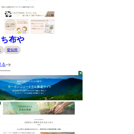
にち布や
ン
愛知県
見る