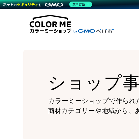
商材一覧を見る
無料診断
Wor
代行
運営サポート
機能一覧を見る
プラ
越境
料金
事例
デザ
事例
サポート一覧を見る
プレ
ブラ
事例
設定
プラン・料金一覧を見る
ラー
お役立ち資料を見る
さま
ショ
開発
レギ
売上
ショ
ショップ
顧客
モバ
複数
カラーミーショップで作られ
商材カテゴリーや地域から、