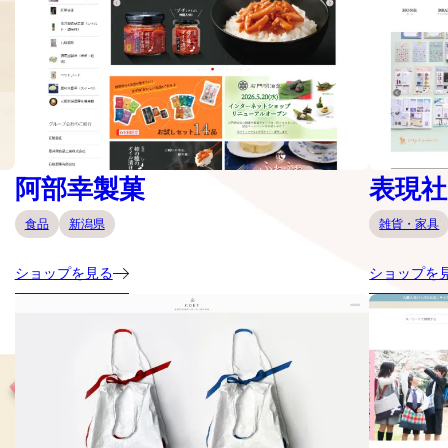
阿部幸製菓
表現社 c
食品
新潟県
雑貨・家具
ショップを見る
ショップを