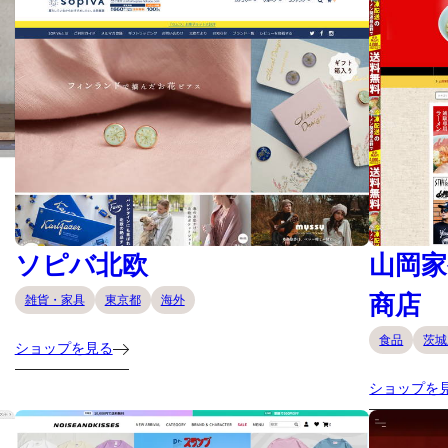
ソピバ北欧
山岡家
商店
雑貨・家具
東京都
海外
食品
茨城
ショップを見る
ショップを