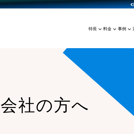
dPress導入
雑貨販売
サービスを見る
運営ノウハウを見る
ンを見る
プランを比較する
EC（海外販売）
を見る
事例資料をみる
イン制作代行
イベント・セミナー
ミアム
料金シミュレーション
特長
料金
事例
ンディングの強化
インタビュー
食品
代行
コミュニティイベントCart
ジ
他社サービスとの比較
ざまな販売方法
ップ事例
ファッション
・API連携代行
よむよむカラーミー
ュラー
につながる集客
雑貨
YouTubeチャンネル
ッピングカート
ロイヤリティを向上
イルアプリ
店舗との連携
発会社の方へ