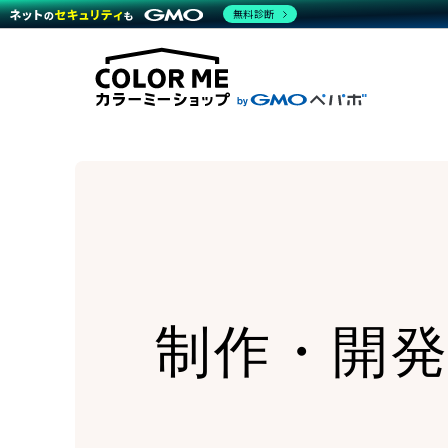
商材一覧を見る
無料診断
Wor
代行
運営サポート
機能一覧を見る
プラ
越境
料金
事例
デザ
事例
サポート一覧を見る
プレ
ブラ
事例
設定
プラン・料金一覧を見る
ラー
お役立ち資料を見る
さま
ショ
開発
レギ
売上
ショ
顧客
モバ
複数
制作・開