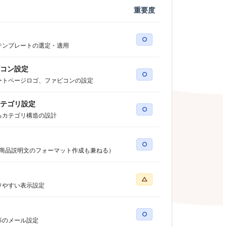
重要度
○
テンプレートの選定・適用
コン設定
○
ートページロゴ、ファビコンの設定
テゴリ設定
○
るカテゴリ構造の設計
○
（商品説明文のフォーマット作成も兼ねる）
△
りやすい表示設定
○
等のメール設定