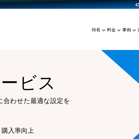
dPress導入
雑貨販売
サービスを見る
運営ノウハウを見る
ンを見る
プランを比較する
EC（海外販売）
を見る
事例資料をみる
イン制作代行
イベント・セミナー
ミアム
料金シミュレーション
特長
料金
事例
ンディングの強化
インタビュー
食品
代行
コミュニティイベントCart
ジ
他社サービスとの比較
ざまな販売方法
ップ事例
ファッション
・API連携代行
よむよむカラーミー
ュラー
につながる集客
雑貨
YouTubeチャンネル
ッピングカート
サービス
ロイヤリティを向上
イルアプリ
店舗との連携
に合わせた最適な設定を
 購入率向上