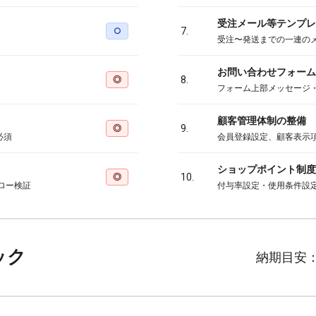
受注メール等テンプレ
○
7.
受注〜発送までの一連の
お問い合わせフォーム
◎
8.
フォーム上部メッセージ
顧客管理体制の整備
◎
9.
必須
会員登録設定、顧客表示
ショップポイント制度
◎
10.
ロー検証
付与率設定・使用条件設
ック
納期目安