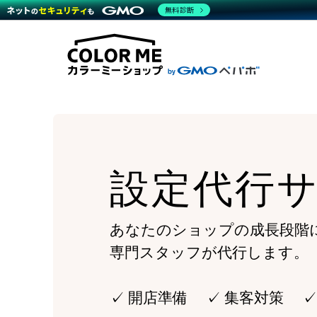
商材一覧を見る
無料診断
Wor
代行
運営サポート
機能一覧を見る
プラ
越境
料金
事例
デザ
事例
サポート一覧を見る
プレ
ブラ
事例
設定
プラン・料金一覧を見る
ラー
お役立ち資料を見る
さま
ショ
開発
レギ
売上
ショ
設定代行
顧客
モバ
複数
あなたのショップの成長段階
専門スタッフが代行します。
✓ 開店準備 ✓ 集客対策 ✓