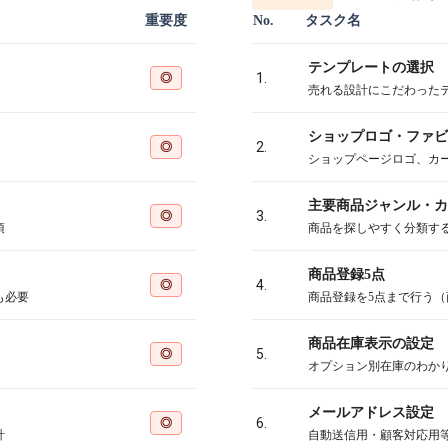
重要度
No.
タスク名
テンプレートの選択
◎
1.
売れる設計にこだわった
ショップロゴ・ファビ
◎
2.
ショップページロゴ、カ
主要商品ジャンル・カ
◎
3.
須
商品を探しやすく分類す
商品登録5点
◎
4.
も必要
商品登録を5点まで行う
商品在庫表示の設定
◎
5.
オプション別在庫のわか
メールアドレス設定
◎
6.
計
自動送信用・顧客対応用