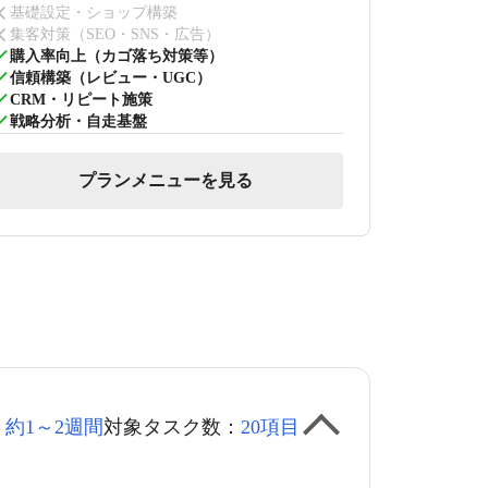
基礎設定・ショップ構築
集客対策（SEO・SNS・広告）
購入率向上（カゴ落ち対策等）
信頼構築（レビュー・UGC）
CRM・リピート施策
戦略分析・自走基盤
プランメニューを見る
：
約1～2週間
対象タスク数：
20項目