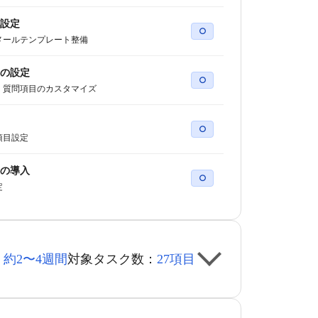
設定
○
メールテンプレート整備
の設定
○
・質問項目のカスタマイズ
○
項目設定
の導入
○
定
：
約2〜4週間
対象タスク数：
27項目