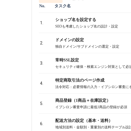
No.
タスク名
ショップ名を設定する
1.
SEOも考慮したショップ名の設計・設定
ドメインの設定
2.
独自ドメイン/サブドメインの選定・設定
常時SSL設定
3.
セキュリティ確保・検索エンジン対策として必
特定商取引法のページ作成
4.
法令対応：必要情報の入力・イプシロン審査に
商品登録（1商品＋在庫設定）
5.
イプシロン審査申請に最低1商品の登録が必須
配送方法の設定（基本・送料）
6.
地域別送料・金額別・重量別の送料テーブル設