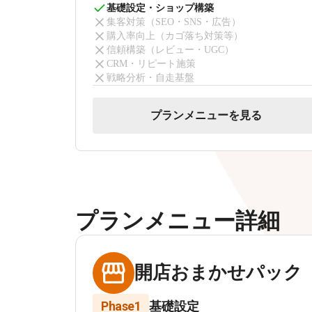
基礎設定・ショップ構築
集客対策（SEO・SNS・広告）
購入率向上（カゴ落ち対策等）
信頼構築（レビュー・UGC）
CRM・リピート施策
戦略分析・自走基盤
プランメニューを見る
プランメニュー詳細
開店おまかせパック
Phase1
基礎設定