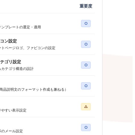
重要度
○
テンプレートの選定・適用
コン設定
○
ートページロゴ、ファビコンの設定
テゴリ設定
○
るカテゴリ構造の設計
○
（商品説明文のフォーマット作成も兼ねる）
△
りやすい表示設定
○
等のメール設定