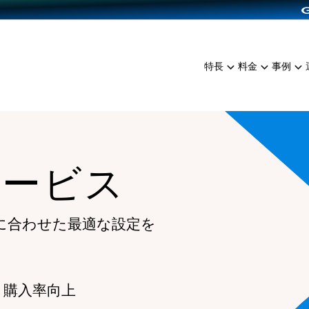
dPress導入
雑貨販売
サービスを見る
運営ノウハウを見る
ンを見る
プランを比較する
EC（海外販売）
を見る
事例資料をみる
イン制作代行
イベント・セミナー
ミアム
料金シミュレーション
特長
料金
事例
ンディングの強化
インタビュー
食品
代行
コミュニティイベントCart
ジ
他社サービスとの比較
ざまな販売方法
ップ事例
ファッション
・API連携代行
よむよむカラーミー
ュラー
につながる集客
雑貨
YouTubeチャンネル
ッピングカート
サービス
ロイヤリティを向上
イルアプリ
店舗との連携
に合わせた最適な設定を
 購入率向上