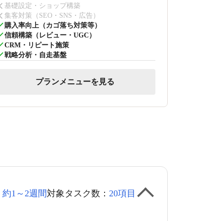
基礎設定・ショップ構築
集客対策（SEO・SNS・広告）
購入率向上（カゴ落ち対策等）
信頼構築（レビュー・UGC）
CRM・リピート施策
戦略分析・自走基盤
プランメニューを見る
：
約1～2週間
対象タスク数：
20項目