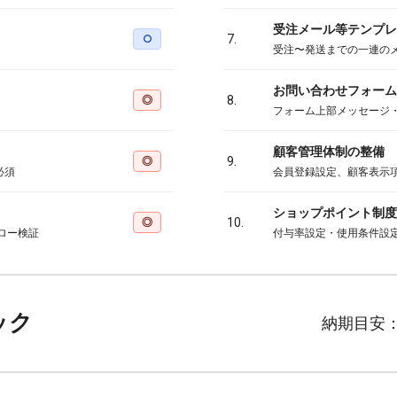
受注メール等テンプレ
○
7.
受注〜発送までの一連の
お問い合わせフォーム
◎
8.
フォーム上部メッセージ
顧客管理体制の整備
◎
9.
必須
会員登録設定、顧客表示
ショップポイント制度
◎
10.
ロー検証
付与率設定・使用条件設
ック
納期目安