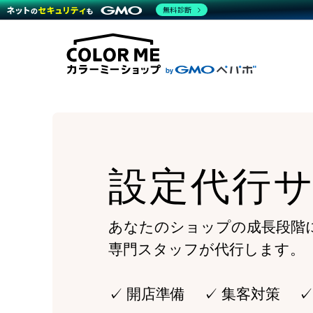
商材一覧を見る
無料診断
Wor
代行
運営サポート
機能一覧を見る
プラ
越境
料金
事例
デザ
事例
サポート一覧を見る
プレ
ブラ
事例
設定
プラン・料金一覧を見る
ラー
お役立ち資料を見る
さま
ショ
開発
レギ
売上
ショ
設定代行
顧客
モバ
複数
あなたのショップの成長段階
専門スタッフが代行します。
✓ 開店準備 ✓ 集客対策 ✓