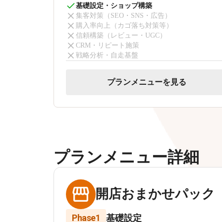
基礎設定・ショップ構築
集客対策（SEO・SNS・広告）
購入率向上（カゴ落ち対策等）
信頼構築（レビュー・UGC）
CRM・リピート施策
戦略分析・自走基盤
プランメニューを見る
プランメニュー詳細
開店おまかせパック
Phase1
基礎設定