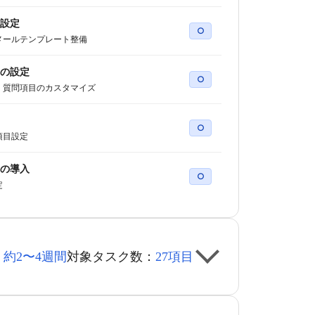
設定
○
メールテンプレート整備
の設定
○
・質問項目のカスタマイズ
○
項目設定
の導入
○
定
：
約2〜4週間
対象タスク数：
27項目