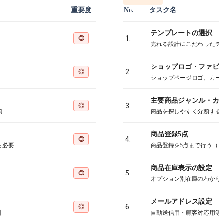
重要度
No.
タスク名
テンプレートの選択
◎
1.
売れる設計にこだわった
ショップロゴ・ファビ
◎
2.
ショップページロゴ、カ
主要商品ジャンル・カ
◎
3.
須
商品を探しやすく分類す
商品登録5点
◎
4.
も必要
商品登録を5点まで行う
商品在庫表示の設定
◎
5.
オプション別在庫のわか
メールアドレス設定
◎
6.
計
自動送信用・顧客対応用