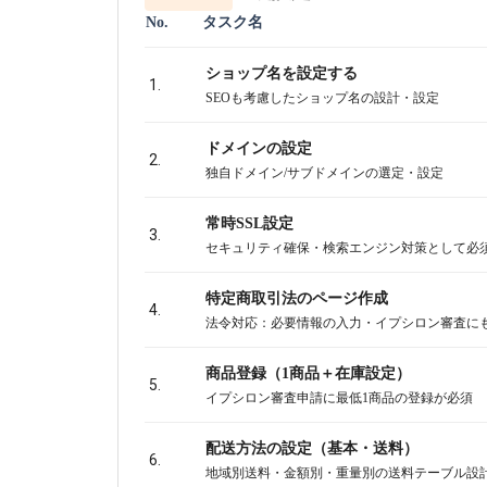
No.
タスク名
ショップ名を設定する
1.
SEOも考慮したショップ名の設計・設定
ドメインの設定
2.
独自ドメイン/サブドメインの選定・設定
常時SSL設定
3.
セキュリティ確保・検索エンジン対策として必
特定商取引法のページ作成
4.
法令対応：必要情報の入力・イプシロン審査に
商品登録（1商品＋在庫設定）
5.
イプシロン審査申請に最低1商品の登録が必須
配送方法の設定（基本・送料）
6.
地域別送料・金額別・重量別の送料テーブル設