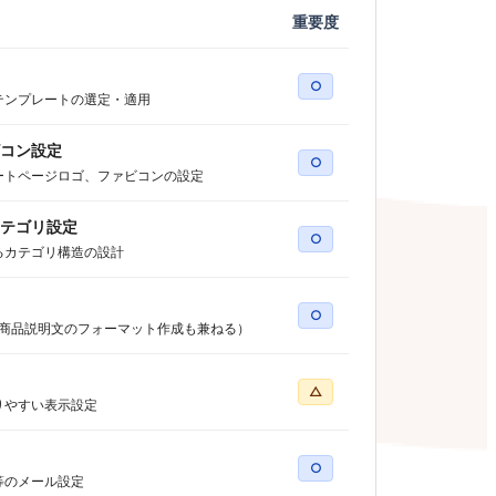
重要度
○
テンプレートの選定・適用
コン設定
○
ートページロゴ、ファビコンの設定
テゴリ設定
○
るカテゴリ構造の設計
○
（商品説明文のフォーマット作成も兼ねる）
△
りやすい表示設定
○
等のメール設定