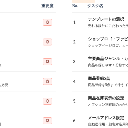
重要度
No.
タスク名
テンプレートの選択
◎
1.
売れる設計にこだわった
ショップロゴ・ファビ
◎
2.
ショップページロゴ、カ
主要商品ジャンル・カ
◎
3.
須
商品を探しやすく分類す
商品登録5点
◎
4.
も必要
商品登録を5点まで行う
商品在庫表示の設定
◎
5.
オプション別在庫のわか
メールアドレス設定
◎
6.
計
自動送信用・顧客対応用