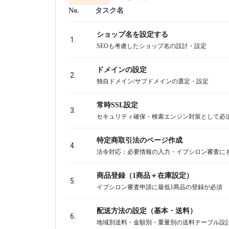
No.
タスク名
ショップ名を設定する
1.
SEOも考慮したショップ名の設計・設定
ドメインの設定
2.
独自ドメイン/サブドメインの選定・設定
常時SSL設定
3.
セキュリティ確保・検索エンジン対策として必
特定商取引法のページ作成
4.
法令対応：必要情報の入力・イプシロン審査に
商品登録（1商品＋在庫設定）
5.
イプシロン審査申請に最低1商品の登録が必須
配送方法の設定（基本・送料）
6.
地域別送料・金額別・重量別の送料テーブル設