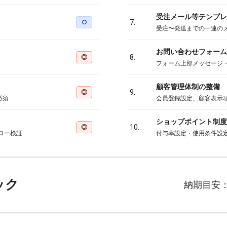
受注メール等テンプレ
○
7.
受注〜発送までの一連の
お問い合わせフォーム
◎
8.
フォーム上部メッセージ
顧客管理体制の整備
◎
9.
必須
会員登録設定、顧客表示
ショップポイント制度
◎
10.
ロー検証
付与率設定・使用条件設
ック
納期目安