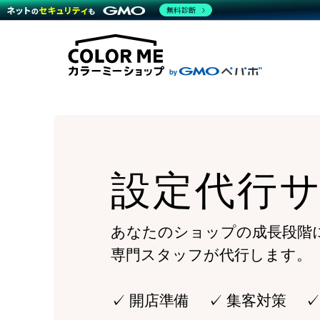
商材一覧を見る
無料診断
Wor
代行
運営サポート
機能一覧を見る
プラ
越境
料金
事例
デザ
事例
サポート一覧を見る
プレ
ブラ
事例
設定
プラン・料金一覧を見る
ラー
お役立ち資料を見る
さま
ショ
開発
レギ
売上
ショ
設定代行
顧客
モバ
複数
あなたのショップの成長段階
専門スタッフが代行します。
✓ 開店準備 ✓ 集客対策 ✓