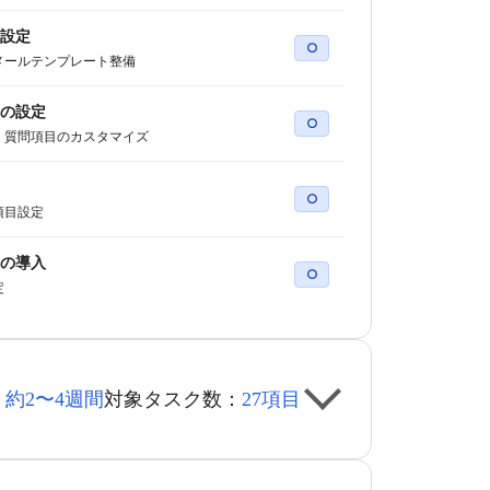
設定
○
メールテンプレート整備
の設定
○
・質問項目のカスタマイズ
○
項目設定
の導入
○
定
：
約2〜4週間
対象タスク数：
27項目