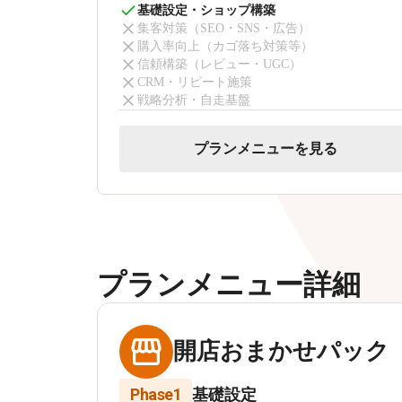
基礎設定・ショップ構築
集客対策（SEO・SNS・広告）
購入率向上（カゴ落ち対策等）
信頼構築（レビュー・UGC）
CRM・リピート施策
戦略分析・自走基盤
プランメニューを見る
プランメニュー詳細
開店おまかせパック
Phase1
基礎設定