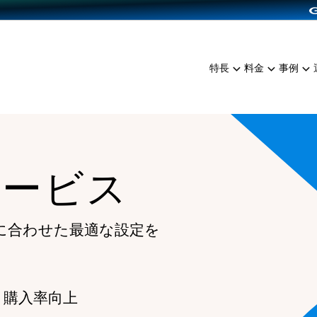
dPress導入
雑貨販売
サービスを見る
運営ノウハウを見る
ンを見る
プランを比較する
EC（海外販売）
を見る
事例資料をみる
イン制作代行
イベント・セミナー
ミアム
料金シミュレーション
特長
料金
事例
ンディングの強化
インタビュー
食品
代行
コミュニティイベントCart
ジ
他社サービスとの比較
ざまな販売方法
ップ事例
ファッション
・API連携代行
よむよむカラーミー
ュラー
につながる集客
雑貨
YouTubeチャンネル
ッピングカート
サービス
ロイヤリティを向上
イルアプリ
店舗との連携
に合わせた最適な設定を
 購入率向上