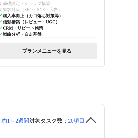
基礎設定・ショップ構築
集客対策（SEO・SNS・広告）
購入率向上（カゴ落ち対策等）
信頼構築（レビュー・UGC）
CRM・リピート施策
戦略分析・自走基盤
プランメニューを見る
：
約1～2週間
対象タスク数：
20項目