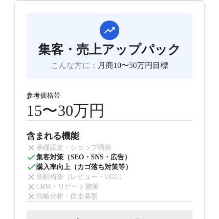
集客・売上アップパック
こんな方に
：
月商10〜50万円目標
参考価格帯
15〜30万円
含まれる機能
基礎設定・ショップ構築
集客対策（SEO・SNS・広告）
購入率向上（カゴ落ち対策等）
信頼構築（レビュー・UGC）
CRM・リピート施策
戦略分析・自走基盤