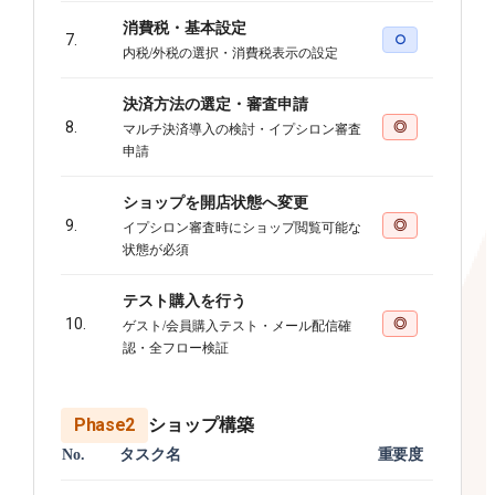
消費税・基本設定
7.
○
内税/外税の選択・消費税表示の設定
決済方法の選定・審査申請
8.
◎
マルチ決済導入の検討・イプシロン審査
申請
ショップを開店状態へ変更
9.
◎
イプシロン審査時にショップ閲覧可能な
状態が必須
テスト購入を行う
10.
◎
ゲスト/会員購入テスト・メール配信確
認・全フロー検証
Phase2
ショップ構築
No.
タスク名
重要度