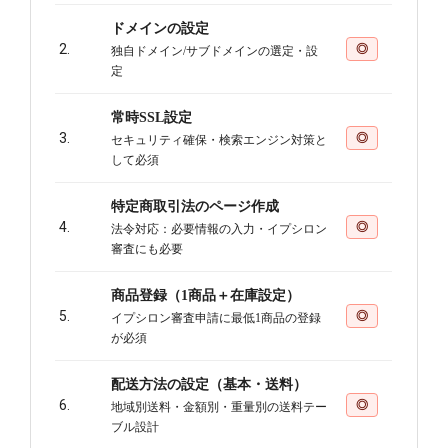
ドメインの設定
2.
◎
独自ドメイン/サブドメインの選定・設
定
常時SSL設定
3.
◎
セキュリティ確保・検索エンジン対策と
して必須
特定商取引法のページ作成
4.
◎
法令対応：必要情報の入力・イプシロン
審査にも必要
商品登録（1商品＋在庫設定）
5.
◎
イプシロン審査申請に最低1商品の登録
が必須
配送方法の設定（基本・送料）
6.
◎
地域別送料・金額別・重量別の送料テー
ブル設計