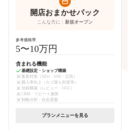
開店おまかせパック
こんな方に
：
新規オープン
参考価格帯
5〜10万円
含まれる機能
基礎設定・ショップ構築
集客対策（SEO・SNS・広告）
購入率向上（カゴ落ち対策等）
信頼構築（レビュー・UGC）
CRM・リピート施策
戦略分析・自走基盤
プランメニューを見る