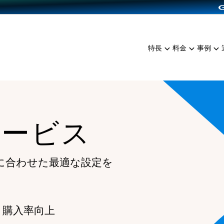
dPress導入
雑貨販売
サービスを見る
運営ノウハウを見る
ンを見る
プランを比較する
EC（海外販売）
を見る
事例資料をみる
イン制作代行
イベント・セミナー
ミアム
料金シミュレーション
特長
料金
事例
ンディングの強化
インタビュー
食品
代行
コミュニティイベントCart
ジ
他社サービスとの比較
ざまな販売方法
ップ事例
ファッション
・API連携代行
よむよむカラーミー
ュラー
につながる集客
雑貨
YouTubeチャンネル
ッピングカート
サービス
ロイヤリティを向上
イルアプリ
店舗との連携
に合わせた最適な設定を
 購入率向上