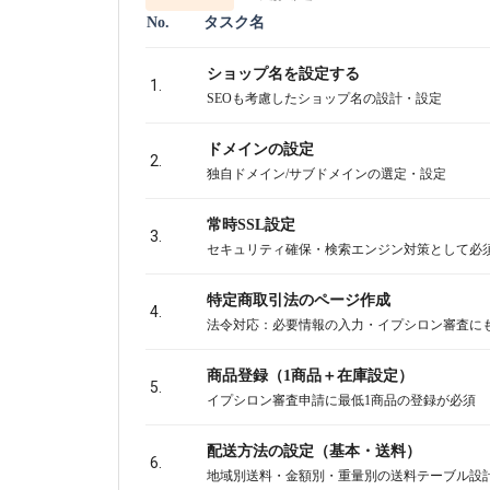
No.
タスク名
ショップ名を設定する
1.
SEOも考慮したショップ名の設計・設定
ドメインの設定
2.
独自ドメイン/サブドメインの選定・設定
常時SSL設定
3.
セキュリティ確保・検索エンジン対策として必
特定商取引法のページ作成
4.
法令対応：必要情報の入力・イプシロン審査に
商品登録（1商品＋在庫設定）
5.
イプシロン審査申請に最低1商品の登録が必須
配送方法の設定（基本・送料）
6.
地域別送料・金額別・重量別の送料テーブル設