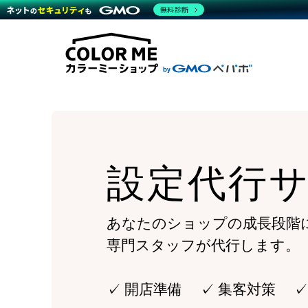
商材一覧を見る
無料診断
Wor
代行
運営サポート
機能一覧を見る
プラ
越境
料金
事例
デザ
事例
サポート一覧を見る
プレ
ブラ
事例
設定
プラン・料金一覧を見る
ラー
お役立ち資料を見る
さま
ショ
開発
レギ
売上
ショ
設定代行
顧客
モバ
複数
あなたのショップの成長段階
専門スタッフが代行します。
✓ 開店準備 ✓ 集客対策 ✓