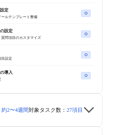
設定
○
メールテンプレート整備
の設定
○
・質問項目のカスタマイズ
○
項目設定
の導入
○
定
：
約2〜4週間
対象タスク数：
27項目