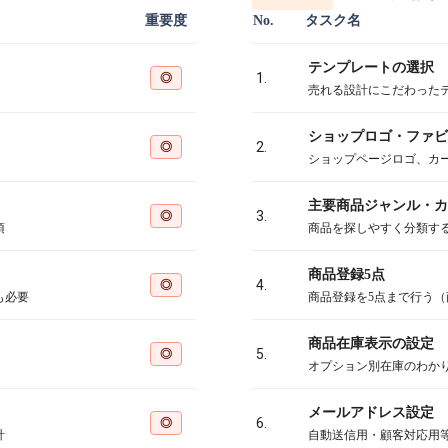
重要度
No.
タスク名
テンプレートの選択
◎
1.
売れる設計にこだわった
ショップロゴ・ファビ
◎
2.
ショップページロゴ、カ
主要商品ジャンル・カ
◎
3.
須
商品を探しやすく分類す
商品登録5点
◎
4.
も必要
商品登録を5点まで行う
商品在庫表示の設定
◎
5.
オプション別在庫のわか
メールアドレス設定
◎
6.
計
自動送信用・顧客対応用