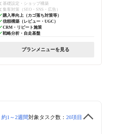
基礎設定・ショップ構築
集客対策（SEO・SNS・広告）
購入率向上（カゴ落ち対策等）
信頼構築（レビュー・UGC）
CRM・リピート施策
戦略分析・自走基盤
プランメニューを見る
：
約1～2週間
対象タスク数：
20項目