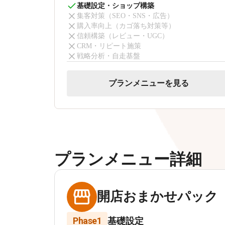
基礎設定・ショップ構築
集客対策（SEO・SNS・広告）
購入率向上（カゴ落ち対策等）
信頼構築（レビュー・UGC）
CRM・リピート施策
戦略分析・自走基盤
プランメニューを見る
プランメニュー詳細
開店おまかせパック
Phase1
基礎設定