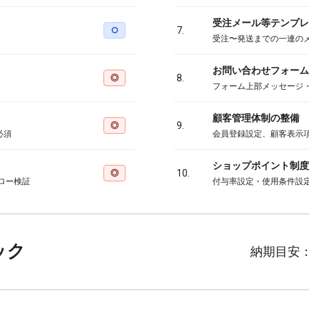
受注メール等テンプレ
○
7.
受注〜発送までの一連の
お問い合わせフォーム
◎
8.
フォーム上部メッセージ
顧客管理体制の整備
◎
9.
必須
会員登録設定、顧客表示
ショップポイント制度
◎
10.
ロー検証
付与率設定・使用条件設
ック
納期目安