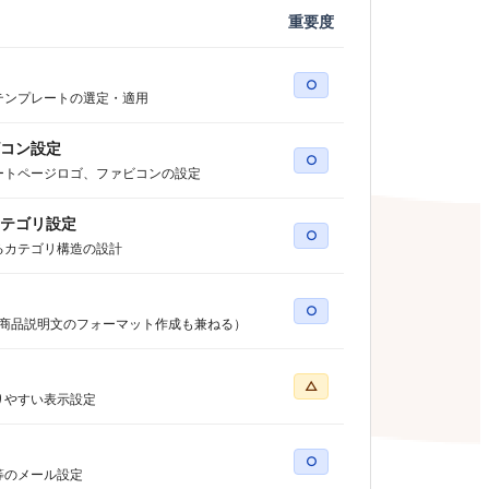
重要度
○
テンプレートの選定・適用
コン設定
○
ートページロゴ、ファビコンの設定
テゴリ設定
○
るカテゴリ構造の設計
○
（商品説明文のフォーマット作成も兼ねる）
△
りやすい表示設定
○
等のメール設定