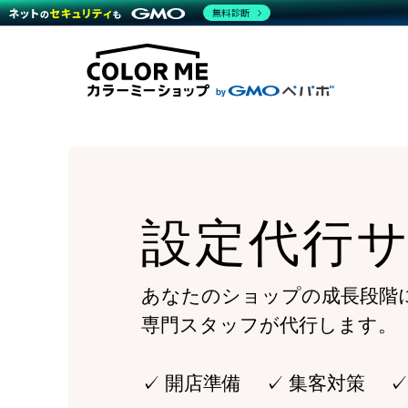
商材一覧を見る
無料診断
Wor
代行
運営サポート
機能一覧を見る
プラ
越境
料金
事例
デザ
事例
サポート一覧を見る
プレ
ブラ
事例
設定
プラン・料金一覧を見る
ラー
お役立ち資料を見る
さま
ショ
開発
レギ
売上
ショ
設定代行
顧客
モバ
複数
あなたのショップの成長段階
専門スタッフが代行します。
✓ 開店準備 ✓ 集客対策 ✓