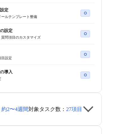
設定
○
メールテンプレート整備
の設定
○
・質問項目のカスタマイズ
○
項目設定
の導入
○
定
：
約2〜4週間
対象タスク数：
27項目