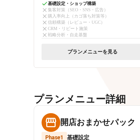
基礎設定・ショップ構築
集客対策（SEO・SNS・広告）
購入率向上（カゴ落ち対策等）
信頼構築（レビュー・UGC）
CRM・リピート施策
戦略分析・自走基盤
プランメニューを見る
プランメニュー詳細
開店おまかせパック
Phase1
基礎設定