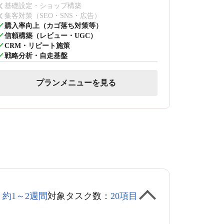
基礎設定・ショップ構築
集客対策（SEO・SNS・広告）
購入率向上（カゴ落ち対策等）
信頼構築（レビュー・UGC）
CRM・リピート施策
戦略分析・自走基盤
プランメニューを見る
：
約1～2週間
対象タスク数：
20項目