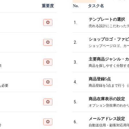
重要度
No.
タスク名
テンプレートの選択
◎
1.
売れる設計にこだわった
ショップロゴ・ファビ
◎
2.
ショップページロゴ、カ
主要商品ジャンル・カ
◎
3.
須
商品を探しやすく分類す
商品登録5点
◎
4.
も必要
商品登録を5点まで行う
商品在庫表示の設定
◎
5.
オプション別在庫のわか
メールアドレス設定
◎
6.
計
自動送信用・顧客対応用