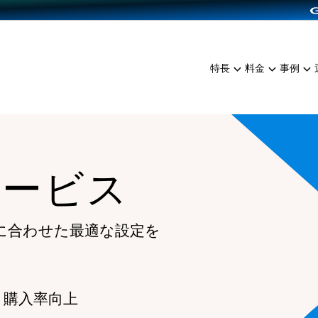
dPress導入
雑貨販売
サービスを見る
運営ノウハウを見る
ンを見る
プランを比較する
EC（海外販売）
を見る
事例資料をみる
イン制作代行
イベント・セミナー
ミアム
料金シミュレーション
特長
料金
事例
ンディングの強化
インタビュー
食品
代行
コミュニティイベントCart
ジ
他社サービスとの比較
ざまな販売方法
ップ事例
ファッション
・API連携代行
よむよむカラーミー
ュラー
につながる集客
雑貨
YouTubeチャンネル
ッピングカート
サービス
ロイヤリティを向上
イルアプリ
店舗との連携
に合わせた最適な設定を
 購入率向上