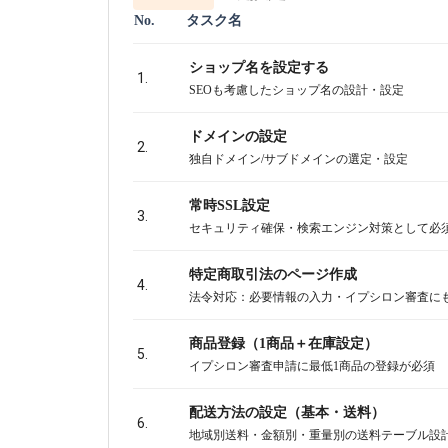
No.
タスク名
ショップ名を設定する
1.
SEOも考慮したショップ名の設計・設定
ドメインの設定
2.
独自ドメイン/サブドメインの選定・設定
常時SSL設定
3.
セキュリティ確保・検索エンジン対策として必
特定商取引法のページ作成
4.
法令対応：必要情報の入力・イプシロン審査に
商品登録（1商品＋在庫設定）
5.
イプシロン審査申請に最低1商品の登録が必須
配送方法の設定（基本・送料）
6.
地域別送料・金額別・重量別の送料テーブル設