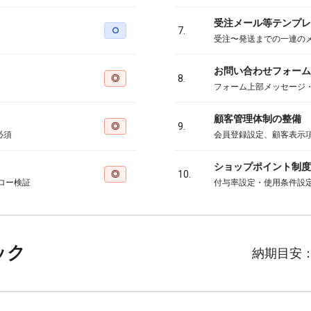
受注メール等テンプレ
○
7.
受注〜発送までの一連の
お問い合わせフォーム
◎
8.
フォーム上部メッセージ
顧客管理体制の整備
◎
9.
必須
会員登録設定、顧客表示
ショップポイント制度
◎
10.
ロー検証
付与率設定・使用条件設
ック
納期目安