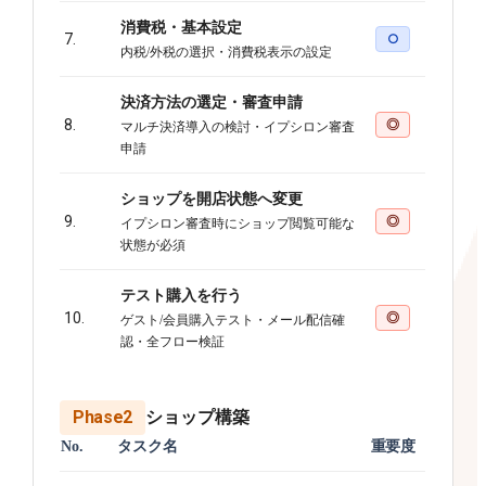
消費税・基本設定
7.
○
内税/外税の選択・消費税表示の設定
決済方法の選定・審査申請
8.
◎
マルチ決済導入の検討・イプシロン審査
申請
ショップを開店状態へ変更
9.
◎
イプシロン審査時にショップ閲覧可能な
状態が必須
テスト購入を行う
10.
◎
ゲスト/会員購入テスト・メール配信確
認・全フロー検証
Phase2
ショップ構築
No.
タスク名
重要度