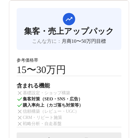
集客・売上アップパック
こんな方に
：
月商10〜50万円目標
参考価格帯
15〜30万円
含まれる機能
基礎設定・ショップ構築
集客対策（SEO・SNS・広告）
購入率向上（カゴ落ち対策等）
信頼構築（レビュー・UGC）
CRM・リピート施策
戦略分析・自走基盤