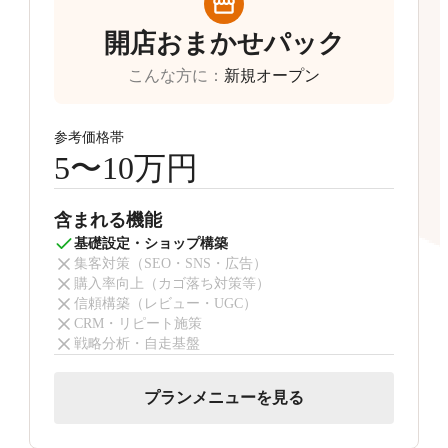
開店おまかせパック
こんな方に
：
新規オープン
参考価格帯
5〜10万円
含まれる機能
基礎設定・ショップ構築
集客対策（SEO・SNS・広告）
購入率向上（カゴ落ち対策等）
信頼構築（レビュー・UGC）
CRM・リピート施策
戦略分析・自走基盤
プランメニューを見る