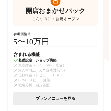
開店おまかせパック
こんな方に
：
新規オープン
参考価格帯
5〜10万円
含まれる機能
基礎設定・ショップ構築
集客対策（SEO・SNS・広告）
購入率向上（カゴ落ち対策等）
信頼構築（レビュー・UGC）
CRM・リピート施策
戦略分析・自走基盤
プランメニューを見る