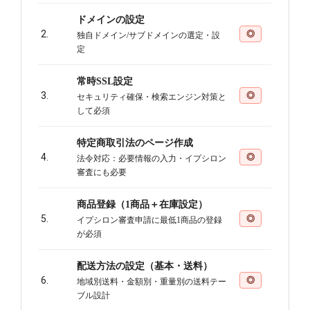
ドメインの設定
2.
◎
独自ドメイン/サブドメインの選定・設
定
常時SSL設定
3.
◎
セキュリティ確保・検索エンジン対策と
して必須
特定商取引法のページ作成
4.
◎
法令対応：必要情報の入力・イプシロン
審査にも必要
商品登録（1商品＋在庫設定）
5.
◎
イプシロン審査申請に最低1商品の登録
が必須
配送方法の設定（基本・送料）
6.
◎
地域別送料・金額別・重量別の送料テー
ブル設計