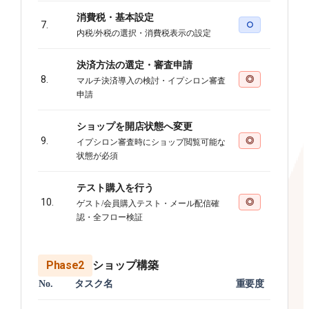
消費税・基本設定
7.
○
内税/外税の選択・消費税表示の設定
決済方法の選定・審査申請
8.
◎
マルチ決済導入の検討・イプシロン審査
申請
ショップを開店状態へ変更
9.
◎
イプシロン審査時にショップ閲覧可能な
状態が必須
テスト購入を行う
10.
◎
ゲスト/会員購入テスト・メール配信確
認・全フロー検証
Phase2
ショップ構築
No.
タスク名
重要度