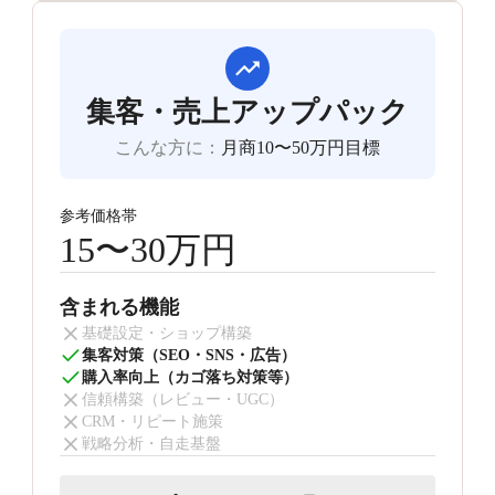
集客・売上アップパック
こんな方に
：
月商10〜50万円目標
参考価格帯
15〜30万円
含まれる機能
基礎設定・ショップ構築
集客対策（SEO・SNS・広告）
購入率向上（カゴ落ち対策等）
信頼構築（レビュー・UGC）
CRM・リピート施策
戦略分析・自走基盤