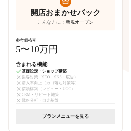
開店おまかせパック
こんな方に
：
新規オープン
参考価格帯
5〜10万円
含まれる機能
基礎設定・ショップ構築
集客対策（SEO・SNS・広告）
購入率向上（カゴ落ち対策等）
信頼構築（レビュー・UGC）
CRM・リピート施策
戦略分析・自走基盤
プランメニューを見る