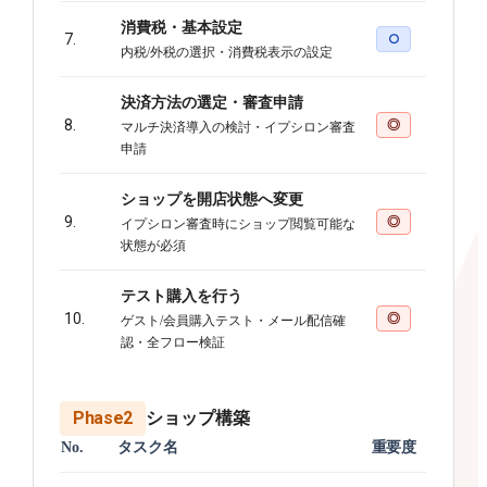
消費税・基本設定
7.
○
内税/外税の選択・消費税表示の設定
決済方法の選定・審査申請
8.
◎
マルチ決済導入の検討・イプシロン審査
申請
ショップを開店状態へ変更
9.
◎
イプシロン審査時にショップ閲覧可能な
状態が必須
テスト購入を行う
10.
◎
ゲスト/会員購入テスト・メール配信確
認・全フロー検証
Phase2
ショップ構築
No.
タスク名
重要度