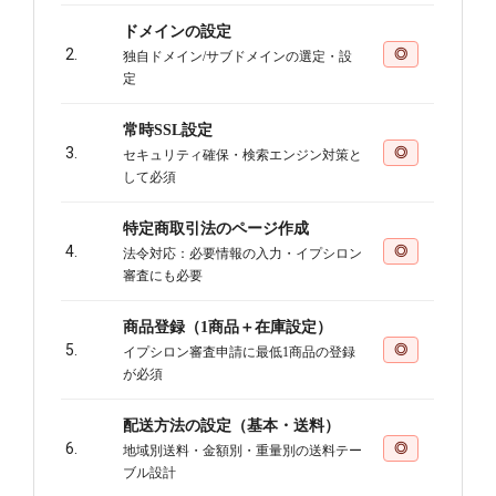
ドメインの設定
2.
◎
独自ドメイン/サブドメインの選定・設
定
常時SSL設定
3.
◎
セキュリティ確保・検索エンジン対策と
して必須
特定商取引法のページ作成
4.
◎
法令対応：必要情報の入力・イプシロン
審査にも必要
商品登録（1商品＋在庫設定）
5.
◎
イプシロン審査申請に最低1商品の登録
が必須
配送方法の設定（基本・送料）
6.
◎
地域別送料・金額別・重量別の送料テー
ブル設計