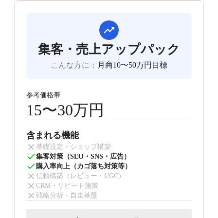
集客・売上アップパック
こんな方に
：
月商10〜50万円目標
参考価格帯
15〜30万円
含まれる機能
基礎設定・ショップ構築
集客対策（SEO・SNS・広告）
購入率向上（カゴ落ち対策等）
信頼構築（レビュー・UGC）
CRM・リピート施策
戦略分析・自走基盤