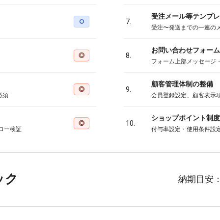
受注メール等テンプレ
○
7.
受注〜発送までの一連の
お問い合わせフォーム
◎
8.
フォーム上部メッセージ
顧客管理体制の整備
◎
9.
必須
会員登録設定、顧客表示
ショップポイント制度
◎
10.
ロー検証
付与率設定・使用条件設
ック
納期目安