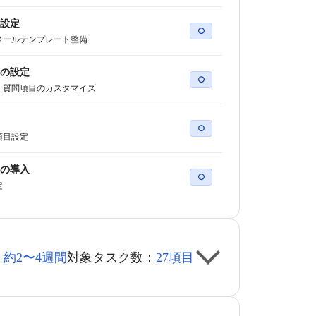
設定
○
メールテンプレート整備
の設定
○
・質問項目のカスタマイズ
○
項目設定
の導入
○
定
：
約2〜4週間
対象タスク数：
27項目