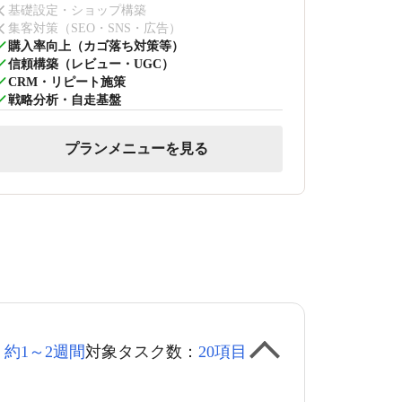
基礎設定・ショップ構築
集客対策（SEO・SNS・広告）
購入率向上（カゴ落ち対策等）
信頼構築（レビュー・UGC）
CRM・リピート施策
戦略分析・自走基盤
プランメニューを見る
：
約1～2週間
対象タスク数：
20項目