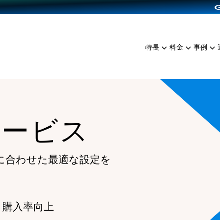
dPress導入
雑貨販売
サービスを見る
運営ノウハウを見る
ンを見る
プランを比較する
EC（海外販売）
を見る
事例資料をみる
イン制作代行
イベント・セミナー
ミアム
料金シミュレーション
特長
料金
事例
ンディングの強化
インタビュー
食品
代行
コミュニティイベントCart
ジ
他社サービスとの比較
ざまな販売方法
ップ事例
ファッション
・API連携代行
よむよむカラーミー
ュラー
につながる集客
雑貨
YouTubeチャンネル
ッピングカート
サービス
ロイヤリティを向上
イルアプリ
店舗との連携
に合わせた最適な設定を
 購入率向上