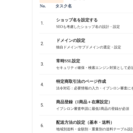
No.
タスク名
ショップ名を設定する
1.
SEOも考慮したショップ名の設計・設定
ドメインの設定
2.
独自ドメイン/サブドメインの選定・設定
常時SSL設定
3.
セキュリティ確保・検索エンジン対策として必
特定商取引法のページ作成
4.
法令対応：必要情報の入力・イプシロン審査に
商品登録（1商品＋在庫設定）
5.
イプシロン審査申請に最低1商品の登録が必須
配送方法の設定（基本・送料）
6.
地域別送料・金額別・重量別の送料テーブル設