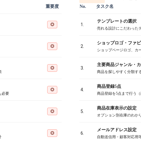
重要度
No.
タスク名
テンプレートの選択
◎
1.
売れる設計にこだわった
ショップロゴ・ファビ
◎
2.
ショップページロゴ、カ
主要商品ジャンル・カ
◎
3.
須
商品を探しやすく分類す
商品登録5点
◎
4.
も必要
商品登録を5点まで行う
商品在庫表示の設定
◎
5.
オプション別在庫のわか
メールアドレス設定
◎
6.
計
自動送信用・顧客対応用