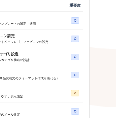
重要度
○
テンプレートの選定・適用
コン設定
○
ートページロゴ、ファビコンの設定
テゴリ設定
○
るカテゴリ構造の設計
○
（商品説明文のフォーマット作成も兼ねる）
△
りやすい表示設定
○
等のメール設定