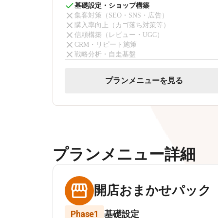
基礎設定・ショップ構築
集客対策（SEO・SNS・広告）
購入率向上（カゴ落ち対策等）
信頼構築（レビュー・UGC）
CRM・リピート施策
戦略分析・自走基盤
プランメニューを見る
プランメニュー詳細
開店おまかせパック
Phase1
基礎設定