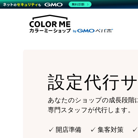
商材一覧を見る
無料診断
Wor
代行
運営サポート
機能一覧を見る
プラ
越境
料金
事例
デザ
事例
サポート一覧を見る
プレ
ブラ
事例
設定
プラン・料金一覧を見る
ラー
お役立ち資料を見る
さま
ショ
開発
レギ
売上
ショ
設定代行
顧客
モバ
複数
あなたのショップの成長段階
専門スタッフが代行します。
✓ 開店準備 ✓ 集客対策 ✓