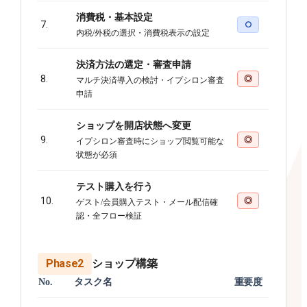
消費税・基本設定
7.
○
内税/外税の選択・消費税表示の設定
決済方法の選定・審査申請
8.
◎
マルチ決済導入の検討・イプシロン審査
申請
ショップを開店状態へ変更
9.
◎
イプシロン審査時にショップ閲覧可能な
状態が必須
テスト購入を行う
10.
◎
ゲスト/会員購入テスト・メール配信確
認・全フロー検証
Phase2
ショップ構築
No.
タスク名
重要度