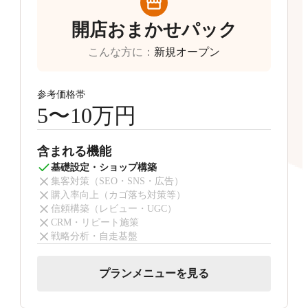
開店おまかせパック
こんな方に
：
新規オープン
参考価格帯
5〜10万円
含まれる機能
基礎設定・ショップ構築
集客対策（SEO・SNS・広告）
購入率向上（カゴ落ち対策等）
信頼構築（レビュー・UGC）
CRM・リピート施策
戦略分析・自走基盤
プランメニューを見る