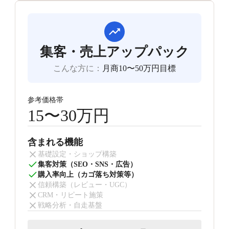
集客・売上アップパック
こんな方に
：
月商10〜50万円目標
参考価格帯
15〜30万円
含まれる機能
基礎設定・ショップ構築
集客対策（SEO・SNS・広告）
購入率向上（カゴ落ち対策等）
信頼構築（レビュー・UGC）
CRM・リピート施策
戦略分析・自走基盤