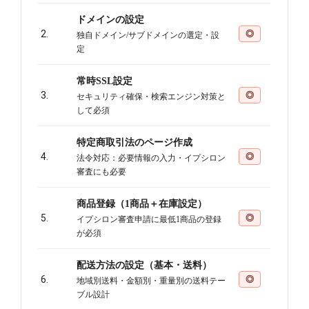
ドメインの設定
2.
◎
独自ドメイン/サブドメインの選定・設
定
常時SSL設定
3.
◎
セキュリティ確保・検索エンジン対策と
して必須
特定商取引法のページ作成
4.
◎
法令対応：必要情報の入力・イプシロン
審査にも必要
商品登録（1商品＋在庫設定）
5.
◎
イプシロン審査申請に最低1商品の登録
が必須
配送方法の設定（基本・送料）
6.
◎
地域別送料・金額別・重量別の送料テー
ブル設計