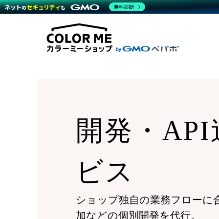
商材一覧を見る
無料診断
Wor
代行
運営サポート
機能一覧を見る
プラ
越境
料金
事例
デザ
事例
サポート一覧を見る
プレ
ブラ
事例
設定
プラン・料金一覧を見る
ラー
お役立ち資料を見る
さま
ショ
開発
レギ
売上
ショ
開発・AP
顧客
モバ
複数
ビス
ショップ独自の業務フローに
加などの個別開発を代行。