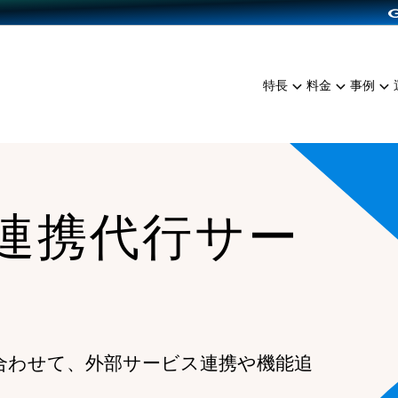
dPress導入
雑貨販売
サービスを見る
運営ノウハウを見る
ンを見る
プランを比較する
EC（海外販売）
を見る
事例資料をみる
イン制作代行
イベント・セミナー
ミアム
料金シミュレーション
特長
料金
事例
ンディングの強化
インタビュー
食品
代行
コミュニティイベントCart
ジ
他社サービスとの比較
ざまな販売方法
ップ事例
ファッション
・API連携代行
よむよむカラーミー
ュラー
につながる集客
雑貨
YouTubeチャンネル
ッピングカート
I連携代行サー
ロイヤリティを向上
イルアプリ
店舗との連携
合わせて、外部サービス連携や機能追