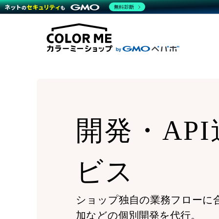
商材一覧を見る
無料診断
Wor
代行
運営サポート
機能一覧を見る
プラ
越境
料金
事例
デザ
事例
サポート一覧を見る
プレ
ブラ
事例
設定
プラン・料金一覧を見る
ラー
お役立ち資料を見る
さま
ショ
開発
レギ
売上
ショ
開発・AP
顧客
モバ
複数
ビス
ショップ独自の業務フローに
加などの個別開発を代行。