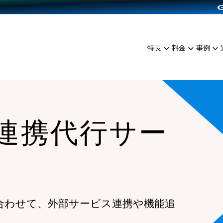
dPress導入
雑貨販売
サービスを見る
運営ノウハウを見る
ンを見る
プランを比較する
EC（海外販売）
を見る
事例資料をみる
イン制作代行
イベント・セミナー
ミアム
料金シミュレーション
特長
料金
事例
ンディングの強化
インタビュー
食品
代行
コミュニティイベントCart
ジ
他社サービスとの比較
ざまな販売方法
ップ事例
ファッション
・API連携代行
よむよむカラーミー
ュラー
につながる集客
雑貨
YouTubeチャンネル
ッピングカート
I連携代行サー
ロイヤリティを向上
イルアプリ
店舗との連携
合わせて、外部サービス連携や機能追