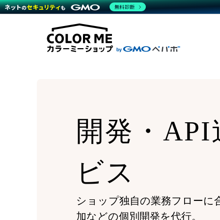
商材一覧を見る
無料診断
Wor
代行
運営サポート
機能一覧を見る
プラ
越境
料金
事例
デザ
事例
サポート一覧を見る
プレ
ブラ
事例
設定
プラン・料金一覧を見る
ラー
お役立ち資料を見る
さま
ショ
開発
レギ
売上
ショ
開発・AP
顧客
モバ
複数
ビス
ショップ独自の業務フローに
加などの個別開発を代行。