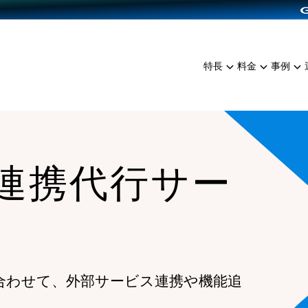
dPress導入
雑貨販売
サービスを見る
運営ノウハウを見る
ンを見る
プランを比較する
EC（海外販売）
を見る
事例資料をみる
イン制作代行
イベント・セミナー
ミアム
料金シミュレーション
特長
料金
事例
ンディングの強化
インタビュー
食品
代行
コミュニティイベントCart
ジ
他社サービスとの比較
ざまな販売方法
ップ事例
ファッション
・API連携代行
よむよむカラーミー
ュラー
につながる集客
雑貨
YouTubeチャンネル
ッピングカート
I連携代行サー
ロイヤリティを向上
イルアプリ
店舗との連携
合わせて、外部サービス連携や機能追