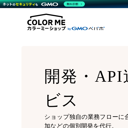
商材一覧を見る
無料診断
Wor
代行
運営サポート
機能一覧を見る
プラ
越境
料金
事例
デザ
事例
サポート一覧を見る
プレ
ブラ
事例
設定
プラン・料金一覧を見る
ラー
お役立ち資料を見る
さま
ショ
開発
レギ
売上
ショ
開発・AP
顧客
モバ
複数
ビス
ショップ独自の業務フローに
加などの個別開発を代行。