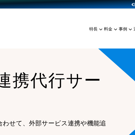
dPress導入
雑貨販売
サービスを見る
運営ノウハウを見る
ンを見る
プランを比較する
EC（海外販売）
を見る
事例資料をみる
イン制作代行
イベント・セミナー
ミアム
料金シミュレーション
特長
料金
事例
ンディングの強化
インタビュー
食品
代行
コミュニティイベントCart
ジ
他社サービスとの比較
ざまな販売方法
ップ事例
ファッション
・API連携代行
よむよむカラーミー
ュラー
につながる集客
雑貨
YouTubeチャンネル
ッピングカート
I連携代行サー
ロイヤリティを向上
イルアプリ
店舗との連携
合わせて、外部サービス連携や機能追