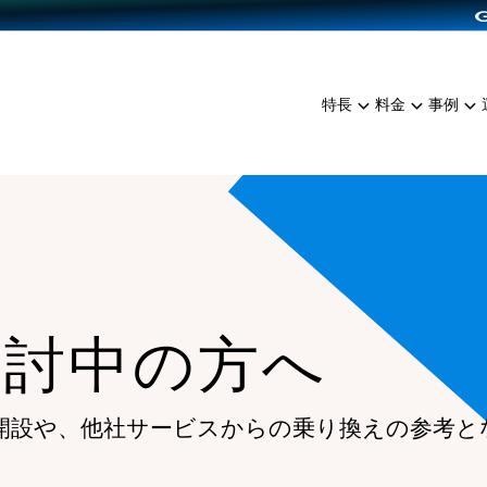
dPress導入
雑貨販売
サービスを見る
運営ノウハウを見る
ンを見る
プランを比較する
EC（海外販売）
を見る
事例資料をみる
イン制作代行
イベント・セミナー
ミアム
料金シミュレーション
特長
料金
事例
ンディングの強化
インタビュー
食品
代行
コミュニティイベントCart
ジ
他社サービスとの比較
ざまな販売方法
ップ事例
ファッション
・API連携代行
よむよむカラーミー
ュラー
につながる集客
雑貨
YouTubeチャンネル
ッピングカート
ロイヤリティを向上
イルアプリ
検討中の方へ
店舗との連携
開設や、他社サービスからの乗り換えの参考と