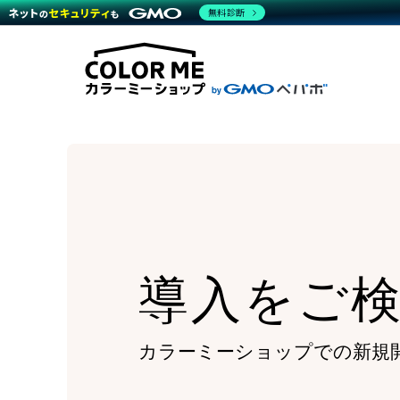
商材一覧を見る
無料診断
Wor
代行
運営サポート
機能一覧を見る
プラ
越境
料金
事例
デザ
事例
サポート一覧を見る
プレ
ブラ
事例
設定
プラン・料金一覧を見る
ラー
お役立ち資料を見る
さま
ショ
開発
レギ
売上
ショ
顧客
モバ
導入をご
複数
カラーミーショップでの新規