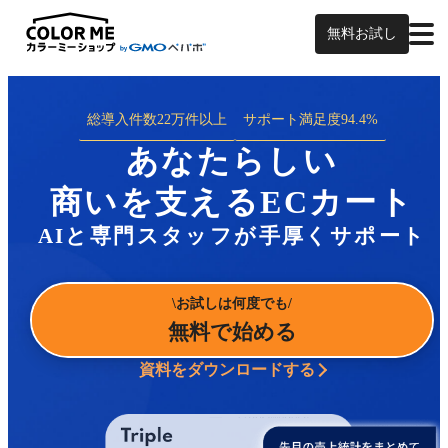
無料お試し
総導入件数
22万件以上
サポート満足度
94.4%
あなたらしい
商いを支えるECカート
AIと専門スタッフが手厚くサポート
お試しは何度でも
無料で始める
資料をダウンロードする