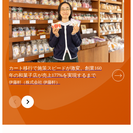
カート移行で施策スピードが激変。創業160
年の和菓子店が売上177%を実現するまで
伊藤軒（株式会社 伊藤軒）