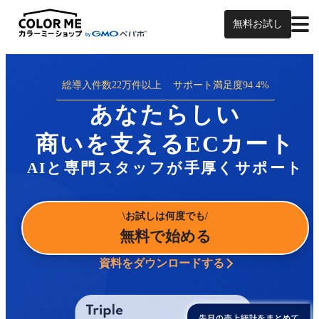
無料お試し
総導入件数
22万件以上
サポート満足度
94.4%
あなたらしい
商いを支えるECカート
AIと専門スタッフが手厚くサポート
お試しは何度でも
無料で始める
資料をダウンロードする