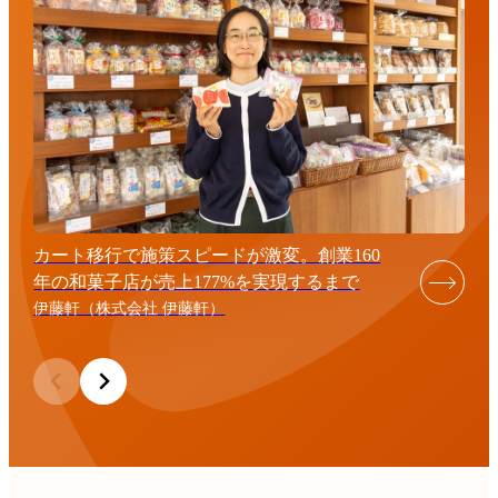
カート移行で施策スピードが激変。創業160
年の和菓子店が売上177%を実現するまで
伊藤軒（株式会社 伊藤軒）