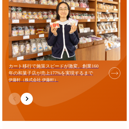
カート移行で施策スピードが激変。創業160
年の和菓子店が売上177%を実現するまで
伊藤軒（株式会社 伊藤軒）