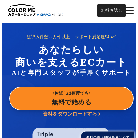
無料お試し
総導入件数
22万件以上
サポート満足度
94.4%
あなたらしい
商いを支えるECカート
AIと専門スタッフが手厚くサポート
お試しは何度でも
無料で始める
資料をダウンロードする