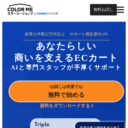
無料お試し
総導入件数
22万件以上
サポート満足度
94.4%
あなたらしい
商いを支えるECカート
AIと専門スタッフが手厚くサポート
お試しは何度でも
無料で始める
資料をダウンロードする