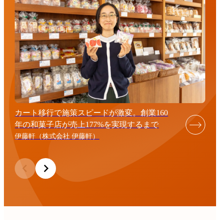
カート移行で施策スピードが激変。創業160
年の和菓子店が売上177%を実現するまで
伊藤軒（株式会社 伊藤軒）