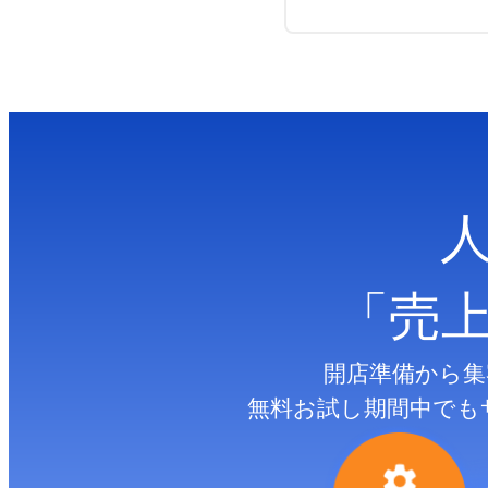
「売
開店準備から集
無料お試し期間中でも