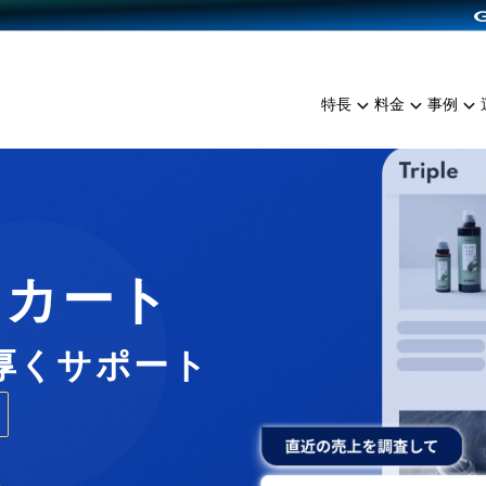
dPress導入
雑貨販売
サービスを見る
運営ノウハウを見る
ンを見る
プランを比較する
EC（海外販売）
を見る
事例資料をみる
イン制作代行
イベント・セミナー
ミアム
料金シミュレーション
特長
料金
事例
ンディングの強化
インタビュー
食品
代行
コミュニティイベントCart
ジ
他社サービスとの比較
ざまな販売方法
ップ事例
ファッション
・API連携代行
よむよむカラーミー
ュラー
につながる集客
雑貨
YouTubeチャンネル
ッピングカート
ロイヤリティを向上
Cカート
イルアプリ
店舗との連携
厚くサポート