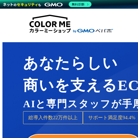
商材一覧を見る
無料診断
Wor
代行
運営サポート
機能一覧を見る
プラ
越境
料金
事例
デザ
事例
サポート一覧を見る
プレ
ブラ
事例
設定
プラン・料金一覧を見る
ラー
お役立ち資料を見る
さま
ショ
開発
レギ
売上
あなたらしい
ショ
顧客
商いを支えるE
モバ
複数
AIと専門スタッフが手
総導入件数
22万件以上
サポート満足度
94.4%