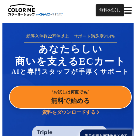
無料お試し
総導入件数
22万件以上
サポート満足度
94.4%
あなたらしい
商いを支えるECカート
AIと専門スタッフが手厚くサポート
お試しは何度でも
無料で始める
資料をダウンロードする