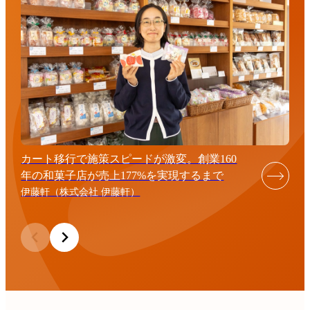
カート移行で施策スピードが激変。創業160
年の和菓子店が売上177%を実現するまで
伊藤軒（株式会社 伊藤軒）