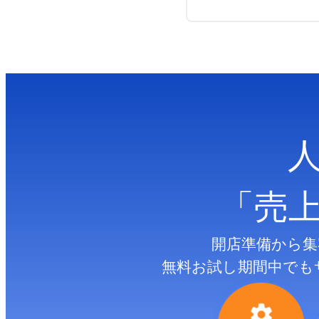
「売
開店準備から集
無料お試し期間中でも