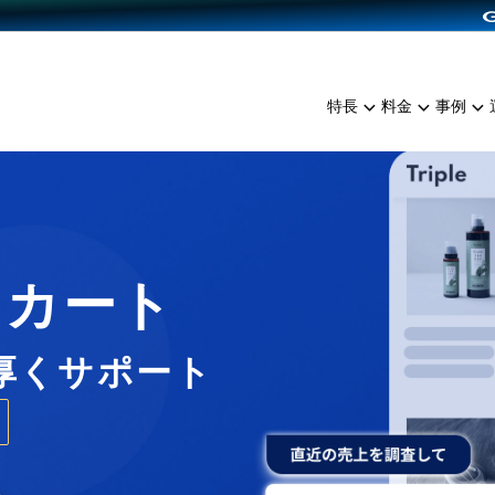
dPress導入
雑貨販売
サービスを見る
運営ノウハウを見る
ンを見る
プランを比較する
EC（海外販売）
を見る
事例資料をみる
イン制作代行
イベント・セミナー
ミアム
料金シミュレーション
特長
料金
事例
ンディングの強化
インタビュー
食品
代行
コミュニティイベントCart
ジ
他社サービスとの比較
ざまな販売方法
ップ事例
ファッション
・API連携代行
よむよむカラーミー
ュラー
につながる集客
雑貨
YouTubeチャンネル
ッピングカート
ロイヤリティを向上
Cカート
イルアプリ
店舗との連携
厚くサポート