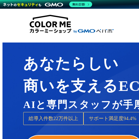
商材一覧を見る
無料診断
Wor
代行
運営サポート
機能一覧を見る
プラ
越境
料金
事例
デザ
事例
サポート一覧を見る
プレ
ブラ
事例
設定
プラン・料金一覧を見る
ラー
お役立ち資料を見る
さま
ショ
開発
レギ
売上
あなたらしい
ショ
顧客
商いを支えるE
モバ
複数
AIと専門スタッフが手
総導入件数
22万件以上
サポート満足度
94.4%