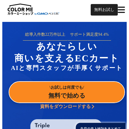
無料お試し
総導入件数
22万件以上
サポート満足度
94.4%
あなたらしい
商いを支えるECカート
AIと専門スタッフが手厚くサポート
お試しは何度でも
無料で始める
資料をダウンロードする