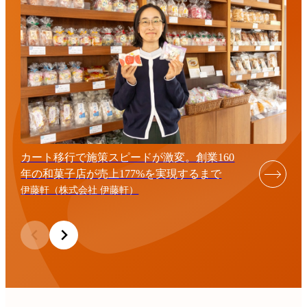
カート移行で施策スピードが激変。創業160
年の和菓子店が売上177%を実現するまで
伊藤軒（株式会社 伊藤軒）