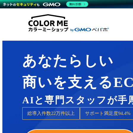
商材一覧を見る
無料診断
Wor
代行
運営サポート
機能一覧を見る
プラ
越境
料金
事例
デザ
事例
サポート一覧を見る
プレ
ブラ
事例
設定
プラン・料金一覧を見る
ラー
お役立ち資料を見る
さま
ショ
開発
レギ
売上
あなたらしい
ショ
顧客
商いを支えるE
モバ
複数
AIと専門スタッフが手
総導入件数
22万件以上
サポート満足度
94.4%