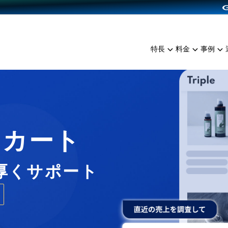
dPress導入
雑貨販売
サービスを見る
運営ノウハウを見る
ンを見る
プランを比較する
EC（海外販売）
を見る
事例資料をみる
イン制作代行
イベント・セミナー
ミアム
料金シミュレーション
特長
料金
事例
ンディングの強化
インタビュー
食品
代行
コミュニティイベントCart
ジ
他社サービスとの比較
ざまな販売方法
ップ事例
ファッション
・API連携代行
よむよむカラーミー
ュラー
につながる集客
雑貨
YouTubeチャンネル
ッピングカート
ロイヤリティを向上
Cカート
イルアプリ
店舗との連携
厚くサポート