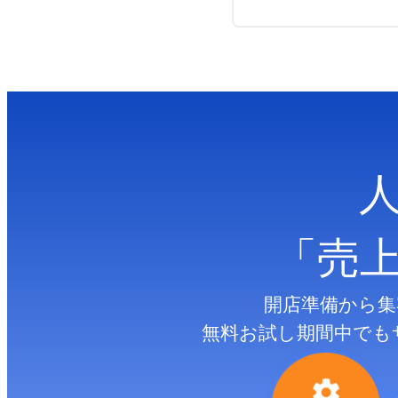
「売
開店準備から集
無料お試し期間中でも