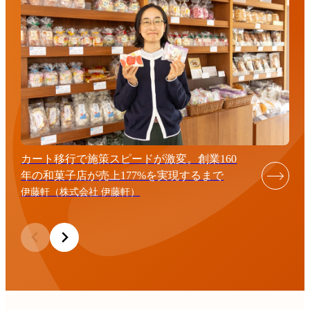
カート移行で施策スピードが激変。創業160
年の和菓子店が売上177%を実現するまで
伊藤軒（株式会社 伊藤軒）