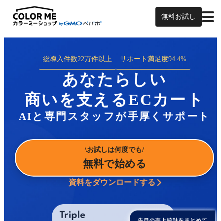
無料お試し
総導入件数
22万件以上
サポート満足度
94.4%
あなたらしい
商いを支えるECカート
AIと専門スタッフが手厚くサポート
お試しは何度でも
無料で始める
資料をダウンロードする