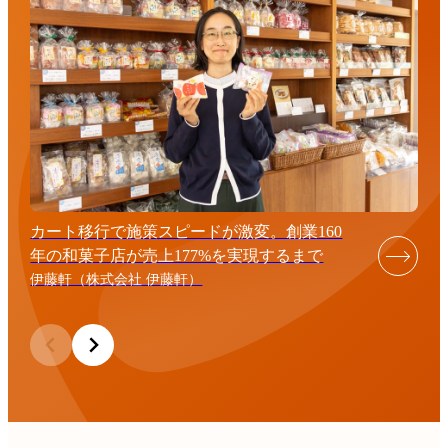
カート移行で施策スピードが激変。創業160
年の和菓子店が売上177%を実現するまで
伊藤軒（株式会社 伊藤軒）