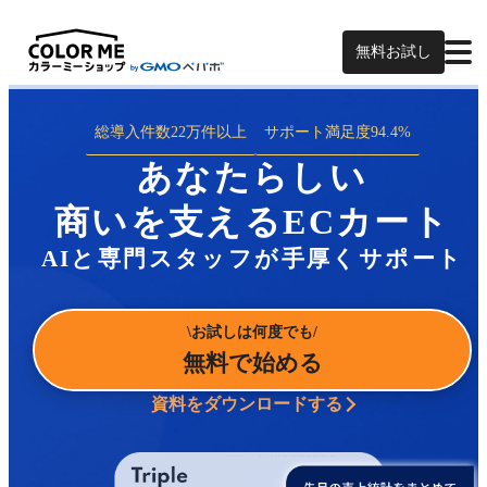
無料お試し
総導入件数
22万件以上
サポート満足度
94.4%
あなたらしい
商いを支えるECカート
AIと専門スタッフが手厚くサポート
お試しは何度でも
無料で始める
資料をダウンロードする