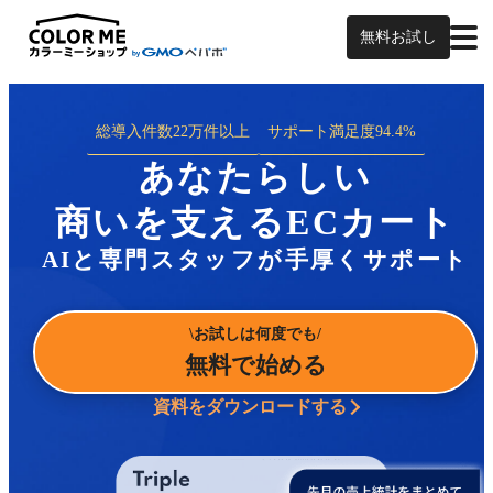
無料お試し
総導入件数
22万件以上
サポート満足度
94.4%
あなたらしい
商いを支えるECカート
AIと専門スタッフが手厚くサポート
お試しは何度でも
無料で始める
資料をダウンロードする