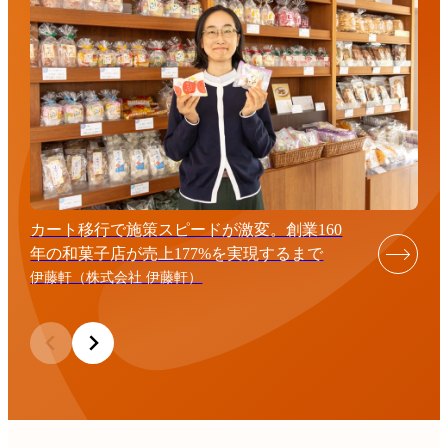
カート移行で施策スピードが激変。創業160
年の和菓子店が売上177%を実現するまで
伊藤軒（株式会社 伊藤軒）