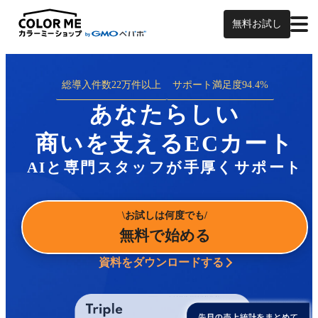
無料お試し
総導入件数
22万件以上
サポート満足度
94.4%
あなたらしい
商いを支えるECカート
AIと専門スタッフが手厚くサポート
お試しは何度でも
無料で始める
資料をダウンロードする