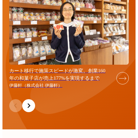
カート移行で施策スピードが激変。創業160
年の和菓子店が売上177%を実現するまで
伊藤軒（株式会社 伊藤軒）