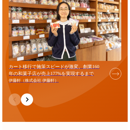
カート移行で施策スピードが激変。創業160
年の和菓子店が売上177%を実現するまで
伊藤軒（株式会社 伊藤軒）