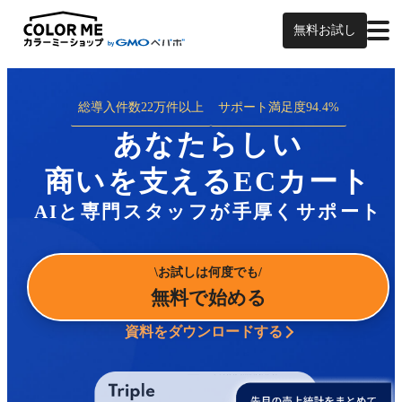
無料お試し
総導入件数
22万件以上
サポート満足度
94.4%
あなたらしい
商いを支えるECカート
AIと専門スタッフが手厚くサポート
お試しは何度でも
無料で始める
資料をダウンロードする