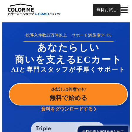
無料お試し
総導入件数
22万件以上
サポート満足度
94.4%
あなたらしい
商いを支えるECカート
AIと専門スタッフが手厚くサポート
お試しは何度でも
無料で始める
資料をダウンロードする