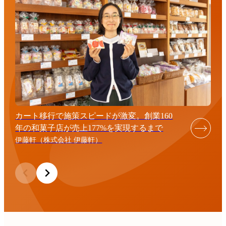
カート移行で施策スピードが激変。創業160
年の和菓子店が売上177%を実現するまで
伊藤軒（株式会社 伊藤軒）