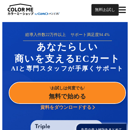
無料お試し
総導入件数
22万件以上
サポート満足度
94.4%
あなたらしい
商いを支えるECカート
AIと専門スタッフが手厚くサポート
お試しは何度でも
無料で始める
資料をダウンロードする