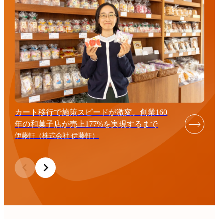
カート移行で施策スピードが激変。創業160
年の和菓子店が売上177%を実現するまで
伊藤軒（株式会社 伊藤軒）