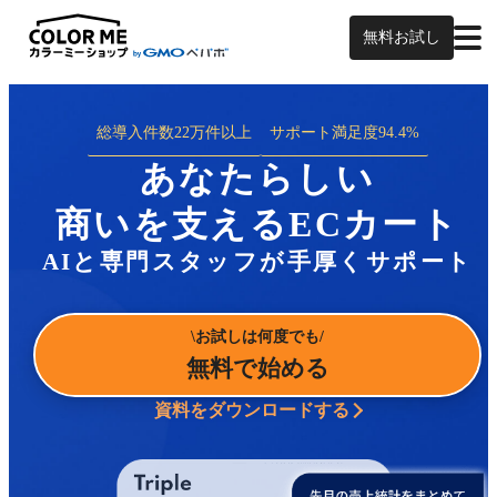
無料お試し
総導入件数
22万件以上
サポート満足度
94.4%
あなたらしい
商いを支えるECカート
AIと専門スタッフが手厚くサポート
お試しは何度でも
無料で始める
資料をダウンロードする