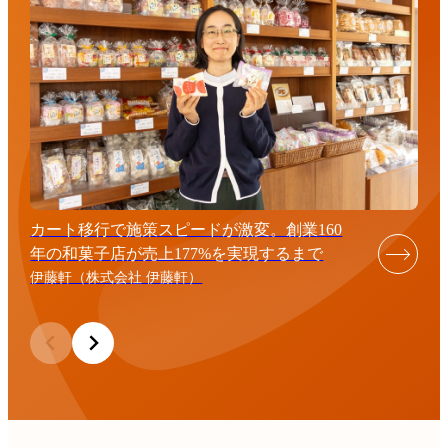
カート移行で施策スピードが激変。創業160
年の和菓子店が売上177%を実現するまで
伊藤軒（株式会社 伊藤軒）